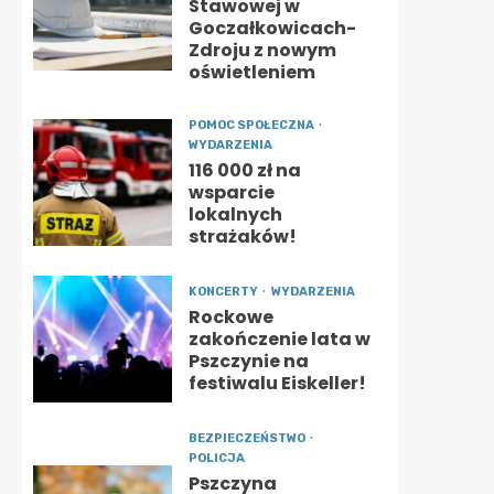
Stawowej w
Goczałkowicach-
Zdroju z nowym
oświetleniem
POMOC SPOŁECZNA
WYDARZENIA
116 000 zł na
wsparcie
lokalnych
strażaków!
KONCERTY
WYDARZENIA
Rockowe
zakończenie lata w
Pszczynie na
festiwalu Eiskeller!
BEZPIECZEŃSTWO
POLICJA
Pszczyna