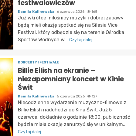
festiwalowiczów
Kamila Kalinowska
6 czerwca 2026
168
Już wkrótce miłośnicy muzyki i dobrej zabawy
będą mieli okazję spotkać się na Silesia Vice
Festival, który odbędzie się na terenie Ośrodka
Sportów Wodnych w...
Czytaj dalej
KONCERTY I FESTIWALE
Billie Eilish na ekranie –
niezapomniany koncert w Kinie
Świt
Kamila Kalinowska
5 czerwca 2026
127
Niecodzienne wydarzenie muzyczno-filmowe z
Billie Eilish nadchodzi do Kina Świt. Już 5
czerwca, dokładnie o godzinie 18:00, publiczność
będzie miała okazję zanurzyć się w unikalnym...
Czytaj dalej