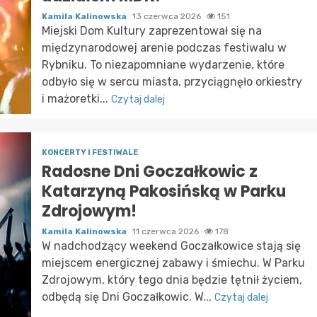
Kamila Kalinowska
13 czerwca 2026
151
Miejski Dom Kultury zaprezentował się na
międzynarodowej arenie podczas festiwalu w
Rybniku. To niezapomniane wydarzenie, które
odbyło się w sercu miasta, przyciągnęło orkiestry
i mażoretki...
Czytaj dalej
KONCERTY I FESTIWALE
Radosne Dni Goczałkowic z
Katarzyną Pakosińską w Parku
Zdrojowym!
Kamila Kalinowska
11 czerwca 2026
178
W nadchodzący weekend Goczałkowice stają się
miejscem energicznej zabawy i śmiechu. W Parku
Zdrojowym, który tego dnia będzie tętnił życiem,
odbędą się Dni Goczałkowic. W...
Czytaj dalej