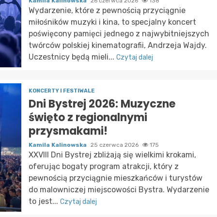
Kamila Kalinowska
26 czerwca 2026
138
Wydarzenie, które z pewnością przyciągnie
miłośników muzyki i kina, to specjalny koncert
poświęcony pamięci jednego z najwybitniejszych
twórców polskiej kinematografii, Andrzeja Wajdy.
Uczestnicy będą mieli...
Czytaj dalej
KONCERTY I FESTIWALE
Dni Bystrej 2026: Muzyczne
święto z regionalnymi
przysmakami!
Kamila Kalinowska
25 czerwca 2026
175
XXVIII Dni Bystrej zbliżają się wielkimi krokami,
oferując bogaty program atrakcji, który z
pewnością przyciągnie mieszkańców i turystów
do malowniczej miejscowości Bystra. Wydarzenie
to jest...
Czytaj dalej