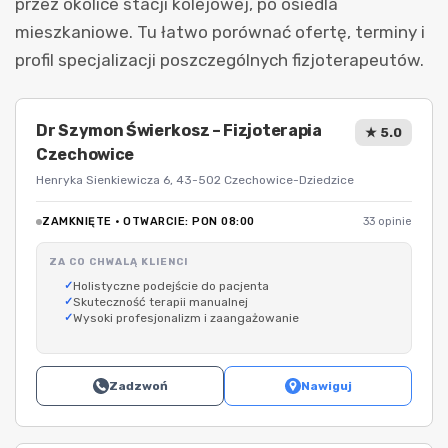
przez okolice stacji kolejowej, po osiedla
mieszkaniowe. Tu łatwo porównać ofertę, terminy i
profil specjalizacji poszczególnych fizjoterapeutów.
Dr Szymon Świerkosz – Fizjoterapia
★ 5.0
Czechowice
Henryka Sienkiewicza 6, 43-502 Czechowice-Dziedzice
ZAMKNIĘTE · OTWARCIE: PON 08:00
33 opinie
ZA CO CHWALĄ KLIENCI
Holistyczne podejście do pacjenta
Skuteczność terapii manualnej
Wysoki profesjonalizm i zaangażowanie
Zadzwoń
Nawiguj