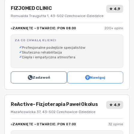
FIZJOMED CLINIC
★ 4.9
Romualda Traugutta 1, 43-502 Czechowice-Dziedzice
ZAMKNIĘTE · OTWARCIE: PON 08:00
200+ opinii
ZA CO CHWALĄ KLIENCI
Profesjonalne podejście specjalistów
Skuteczna rehabilitacja
Ciepła i empatyczna atmosfera
Zadzwoń
Nawiguj
ReActive- Fizjoterapia Paweł Okolus
★ 4.9
Mazańcowicka 37, 43-502 Czechowice-Dziedzice
ZAMKNIĘTE · OTWARCIE: PON 07:00
32 opinie