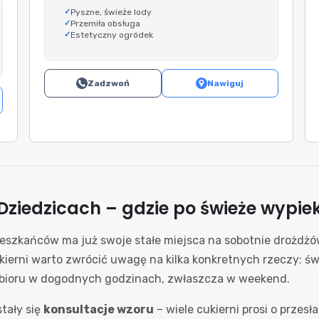
Pyszne, świeże lody
Przemiła obsługa
Estetyczny ogródek
Zadzwoń
Nawiguj
iedzicach – gdzie po świeże wypieki
 mieszkańców ma już swoje stałe miejsca na sobotnie drożd
kierni warto zwrócić uwagę na kilka konkretnych rzeczy: ś
bioru w dogodnych godzinach, zwłaszcza w weekend.
tały się
konsultacje wzoru
– wiele cukierni prosi o przesł