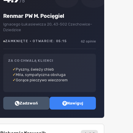
/5
Renmar PW M. Pocięgiel
Ignacego Łukasiewicza 20, 43-502 Czechowice-
Dziedzice
ZAMKNIĘTE · OTWARCIE: 05:15
62 opinie
ZA CO CHWALĄ KLIENCI
Pyszny, świeży chleb
Miła, sympatyczna obsługa
Gorące pieczywo wieczorem
Zadzwoń
Nawiguj