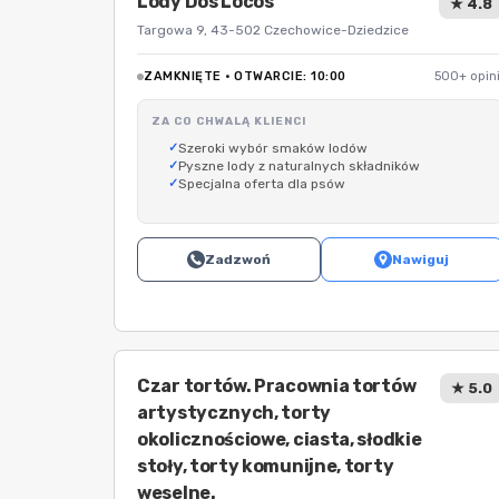
Lody Dos Locos
★ 4.8
Targowa 9, 43-502 Czechowice-Dziedzice
ZAMKNIĘTE · OTWARCIE: 10:00
500+ opini
ZA CO CHWALĄ KLIENCI
Szeroki wybór smaków lodów
Pyszne lody z naturalnych składników
Specjalna oferta dla psów
Zadzwoń
Nawiguj
Czar tortów. Pracownia tortów
★ 5.0
artystycznych, torty
okolicznościowe, ciasta, słodkie
stoły, torty komunijne, torty
weselne.