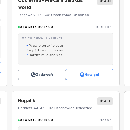
Cukiernia – Piekarnia Bakus
★ 4.8
World
Targowa 9, 43-502 Czechowice-Dziedzice
i
OTWARTE DO 17:00
100+ opinii
ZA CO CHWALĄ KLIENCI
Pyszne torty i ciasta
Wyjątkowe pieczywo
Bardzo miła obsługa
Zadzwoń
Nawiguj
Rogalik
★ 4.7
Górnicza 44, 43-503 Czechowice-Dziedzice
OTWARTE DO 18:00
47 opinii