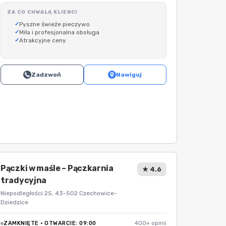
ZA CO CHWALĄ KLIENCI
Pyszne świeże pieczywo
Miła i profesjonalna obsługa
Atrakcyjne ceny
Zadzwoń
Nawiguj
Pączki w maśle – Pączkarnia
★ 4.6
tradycyjna
Niepodległości 25, 43-502 Czechowice-
Dziedzice
ZAMKNIĘTE · OTWARCIE: 09:00
400+ opinii