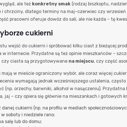
 wygląd, ale też
konkretny smak
(rodzaj biszkoptu, nadzien
i chrzciny, dlatego terminy na maj–czerwiec czy wrzesień
ć pracowni oferuje dowóz do sali, ale nie każda – tę kwes
yborze cukierni
tu wejść do cukierni i spróbować kilku ciast z bieżącej pr
a w internecie. Przydatne są też opinie mieszkańców – szc
ć, czy ciasta są przygotowywane
na miejscu
, czy część as
j mają w mieście ograniczony wybór, ale coraz więcej cuki
zlecenia wymagają jednak wcześniejszego ustalenia, często z
yć (np. orzechy, barwniki, alkohol w nasączeniu). Przydatna
a, jaj – czy opiera się głównie na mieszankach i gotowych 
z danej cukierni (np. na profilu w mediach społecznościowyc
w soboty i niedziele rano;
na salę lub do domu;