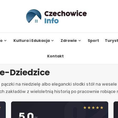
to
Kultura i Edukacja
Zdrowie
Sport
Turys
Kontakt
e-Dziedzice
pączki na niedzielę albo elegancki słodki stół na wesele 
ych zakładów z wieloletnią historią po pracownie robiąc
1
02
★
★★★★★
5.0