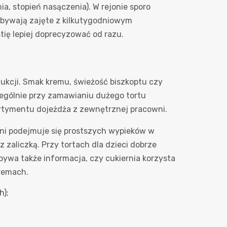
ia, stopień nasączenia). W rejonie sporo
 bywają zajęte z kilkutygodniowym
tię lepiej doprecyzować od razu.
odukcji. Smak kremu, świeżość biszkoptu czy
zególnie przy zamawianiu dużego tortu
ortymentu dojeżdża z zewnętrznej pracowni.
erni podejmuje się prostszych wypieków w
 zaliczką. Przy tortach dla dzieci dobrze
 bywa także informacja, czy cukiernia korzysta
kremach.
h);