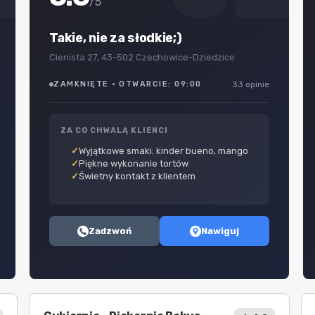
/5
Takie, nie za słodkie;)
Cienista 27, 43-502 Czechowice-Dziedzice
ZAMKNIĘTE · OTWARCIE: 09:00
33 opinie
ZA CO CHWALĄ KLIENCI
Wyjątkowe smaki: kinder bueno, mango
Piękne wykonanie tortów
Świetny kontakt z klientem
Zadzwoń
Nawiguj