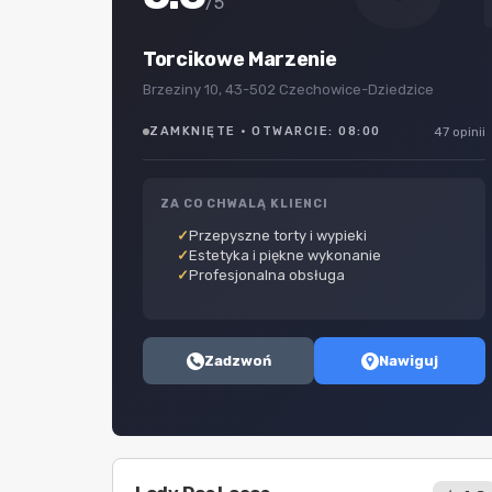
/5
Torcikowe Marzenie
Brzeziny 10, 43-502 Czechowice-Dziedzice
ZAMKNIĘTE · OTWARCIE: 08:00
47 opinii
ZA CO CHWALĄ KLIENCI
Przepyszne torty i wypieki
Estetyka i piękne wykonanie
Profesjonalna obsługa
Zadzwoń
Nawiguj