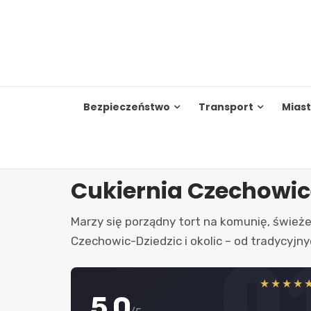
Skip
to
content
Bezpieczeństwo
Transport
Mias
Cukiernia Czechowic
Marzy się porządny tort na komunię, świeże 
Czechowic-Dziedzic i okolic – od tradycyjn
0
★★★★
5.0