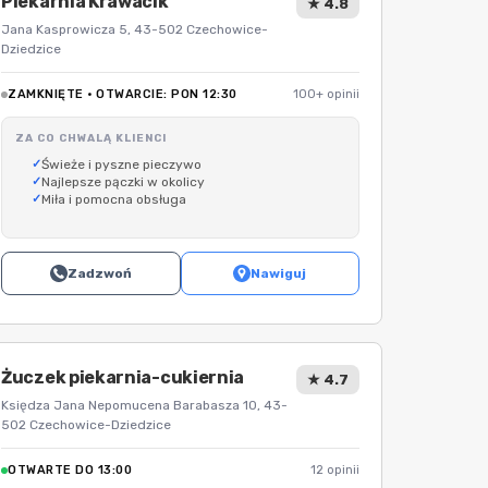
Piekarnia Krawacik
★ 4.8
Jana Kasprowicza 5, 43-502 Czechowice-
Dziedzice
ZAMKNIĘTE · OTWARCIE: PON 12:30
100+ opinii
ZA CO CHWALĄ KLIENCI
Świeże i pyszne pieczywo
Najlepsze pączki w okolicy
Miła i pomocna obsługa
Zadzwoń
Nawiguj
Żuczek piekarnia-cukiernia
★ 4.7
Księdza Jana Nepomucena Barabasza 10, 43-
502 Czechowice-Dziedzice
OTWARTE DO 13:00
12 opinii