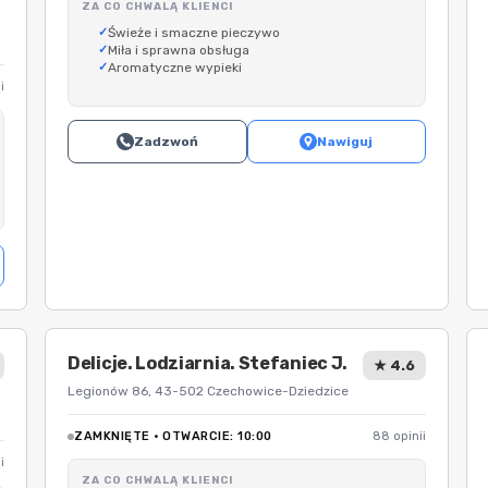
ZA CO CHWALĄ KLIENCI
Świeże i smaczne pieczywo
Miła i sprawna obsługa
Aromatyczne wypieki
i
Zadzwoń
Nawiguj
Delicje. Lodziarnia. Stefaniec J.
★ 4.6
Legionów 86, 43-502 Czechowice-Dziedzice
ZAMKNIĘTE · OTWARCIE: 10:00
88 opinii
i
ZA CO CHWALĄ KLIENCI