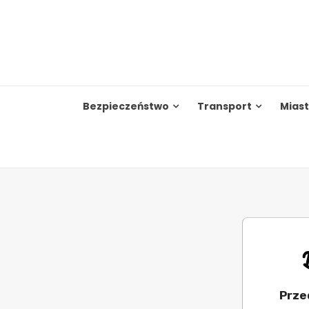
Skip
to
content
Bezpieczeństwo
Transport
Mias
Prze