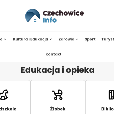
to
Kultura i Edukacja
Zdrowie
Sport
Turys
Kontakt
Edukacja i opieka
dszkole
Żłobek
Bibli