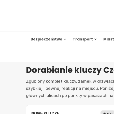
Skip
to
content
Bezpieczeństwo
Transport
Mias
Dorabianie kluczy C
Zgubiony komplet kluczy, zamek w drzwiach
szybkiej i pewnej reakcji na miejscu. Poni
głównych ulicach po punkty w pasażach handl
NOWE KLUCZE
★ 5.0