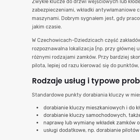
Zwykłe klucze do drzwi wejściowych lub kłóde
zabezpieczeniami, wkładki antywłamaniowe c
maszynami. Dobrym sygnałem jest, gdy pracown
jakim czasie.
W Czechowicach-Dziedzicach część zakładów dz
rozpoznawalna lokalizacja (np. przy głównej 
różnymi rodzajami zamków. Przy bardziej sko
pilota, lepiej od razu kierować się do punktów, 
Rodzaje usług i typowe pro
Standardowe punkty dorabiania kluczy w mieś
dorabianie kluczy mieszkaniowych i do k
dorabianie kluczy samochodowych, takż
naprawę lub wymianę wkładek zamków or
usługi dodatkowe, np. dorabianie pilotów