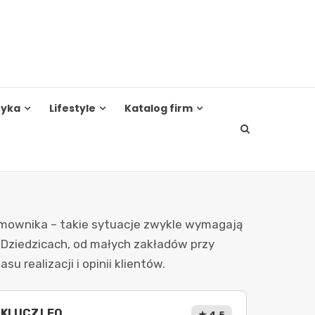
tyka
Lifestyle
Katalog firm
domownika – takie sytuacje zwykle wymagają
h-Dziedzicach, od małych zakładów przy
 realizacji i opinii klientów.
KLUCZ LEO
★ 4.5