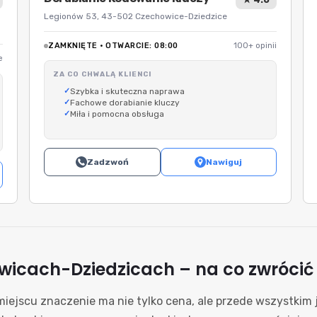
Legionów 53, 43-502 Czechowice-Dziedzice
ZAMKNIĘTE · OTWARCIE: 08:00
100+ opinii
e
ZA CO CHWALĄ KLIENCI
Szybka i skuteczna naprawa
Fachowe dorabianie kluczy
Miła i pomocna obsługa
Zadzwoń
Nawiguj
owicach-Dziedzicach – na co zwróci
iejscu znaczenie ma nie tylko cena, ale przede wszystkim 