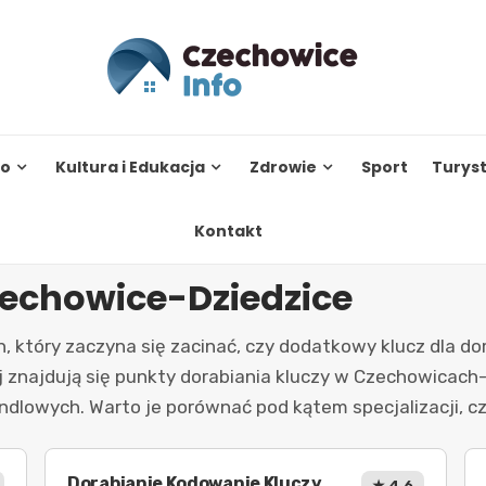
to
Kultura i Edukacja
Zdrowie
Sport
Turys
Kontakt
zechowice-Dziedzice
, który zaczyna się zacinać, czy dodatkowy klucz dla 
żej znajdują się punkty dorabiania kluczy w Czechowicac
owych. Warto je porównać pod kątem specjalizacji, czasu
Dorabianie Kodowanie Kluczy
★ 4.6