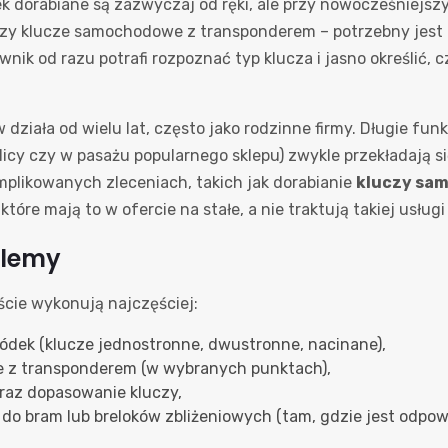
k dorabiane są zazwyczaj od ręki, ale przy nowocześniejsz
zy klucze samochodowe z transponderem – potrzebny jest 
ik od razu potrafi rozpoznać typ klucza i jasno określić, 
iała od wielu lat, często jako rodzinne firmy. Długie fu
ulicy czy w pasażu popularnego sklepu) zwykle przekładają 
mplikowanych zleceniach, takich jak dorabianie
kluczy sa
które mają to w ofercie na stałe, a nie traktują takiej usługi
blemy
cie wykonują najczęściej:
łódek (klucze jednostronne, dwustronne, nacinane),
e z transponderem (w wybranych punktach),
az dopasowanie kluczy,
 do bram lub breloków zbliżeniowych (tam, gdzie jest odpowi