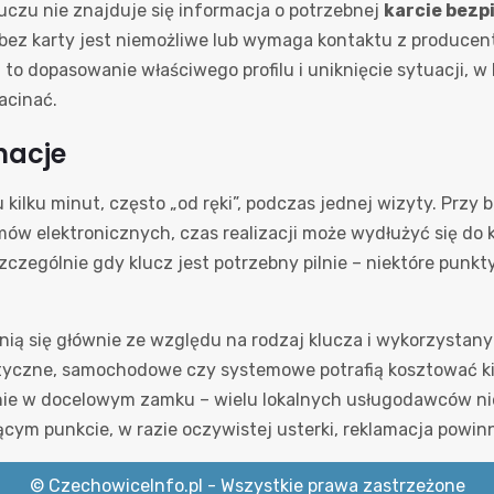
luczu nie znajduje się informacja o potrzebnej
karcie bez
ez karty jest niemożliwe lub wymaga kontaktu z producente
a to dopasowanie właściwego profilu i uniknięcie sytuacji, w
acinać.
amacje
 kilku minut, często „od ręki”, podczas jednej wizyty. Prz
elektronicznych, czas realizacji może wydłużyć się do kil
zczególnie gdy klucz jest potrzebny pilnie – niektóre punk
ą się głównie ze względu na rodzaj klucza i wykorzystany 
istyczne, samochodowe czy systemowe potrafią kosztować ki
anie w docelowym zamku – wielu lokalnych usługodawców nie
ącym punkcie, w razie oczywistej usterki, reklamacja powin
© CzechowiceInfo.pl - Wszystkie prawa zastrzeżone