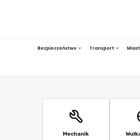
Skip
to
content
Bezpieczeństwo
Transport
Mias
Mechanik
Wulk