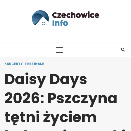
Skip
to
content
PRIMARY
MENU
KONCERTY I FESTIWALE
Daisy Days
2026: Pszczyna
tętni życiem