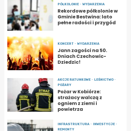
PÓŁKOLONIE
WYDARZENIA
Rekordowe półkolonie w
Gminie Bestwina: lato
pełne radości i przygód
KONCERT
WYDARZENIA
Jann zagości na 50.
Dniach Czechowic-
Dziedzic!
AKCJE RATUNKOWE
LEŚNICTWO
POŻARY
Pożar w Kobiórze:
strażacy walczą z
ogniem z ziemi i
powietrza
INFRASTRUKTURA
INWESTYCJE
REMONTY