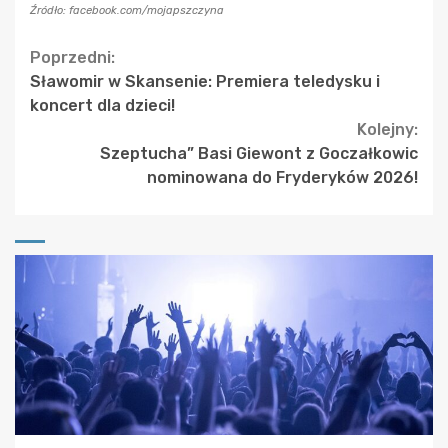
Źródło: facebook.com/mojapszczyna
Continue
Poprzedni:
Sławomir w Skansenie: Premiera teledysku i
Reading
koncert dla dzieci!
Kolejny:
Szeptucha” Basi Giewont z Goczałkowic
nominowana do Fryderyków 2026!