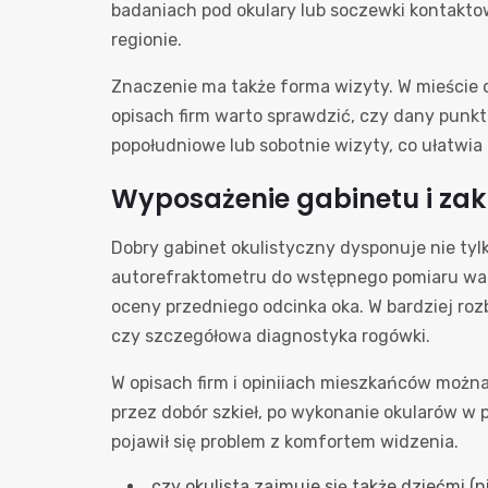
badaniach pod okulary lub soczewki kontaktow
regionie.
Znaczenie ma także forma wizyty. W mieście 
opisach firm warto sprawdzić, czy dany punkt 
popołudniowe lub sobotnie wizyty, co ułatwi
Wyposażenie gabinetu i za
Dobry gabinet okulistyczny dysponuje nie ty
autorefraktometru do wstępnego pomiaru wad
oceny przedniego odcinka oka. W bardziej ro
czy szczegółowa diagnostyka rogówki.
W opisach firm i opiniiach mieszkańców można
przez dobór szkieł, po wykonanie okularów w 
pojawił się problem z komfortem widzenia.
czy okulista zajmuje się także dziećmi 