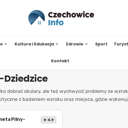
to
Kultura i Edukacja
Zdrowie
Sport
Turys
Kontakt
-Dziedzice
lko dobrać okulary, ale też wychwycić problemy ze wzrok
ptyczne z badaniem wzroku oraz miejsca, gdzie wykonuje
neta Pilny-
★ 4.9