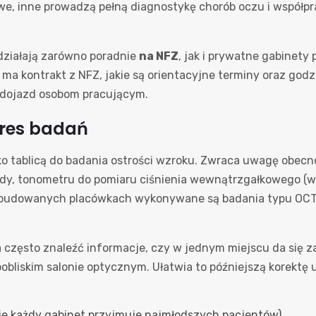
e, inne prowadzą pełną diagnostykę chorób oczu i współpra
działają zarówno poradnie
na NFZ
, jak i prywatne gabinety 
ma kontrakt z NFZ, jakie są orientacyjne terminy oraz godz
a dojazd osobom pracującym.
kres badań
lko tablicą do badania ostrości wzroku. Zwraca uwagę obe
y, tonometru do pomiaru ciśnienia wewnątrzgałkowego (waż
zbudowanych placówkach wykonywane są badania typu OCT si
 często znaleźć informacje, czy w jednym miejscu da się z
pobliskim salonie optycznym. Ułatwia to późniejszą korektę
(nie każdy gabinet przyjmuje najmłodszych pacjentów),