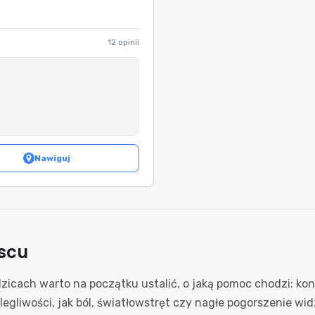
12 opinii
Nawiguj
jscu
icach warto na początku ustalić, o jaką pomoc chodzi: kon
legliwości, jak ból, światłowstręt czy nagłe pogorszenie wi