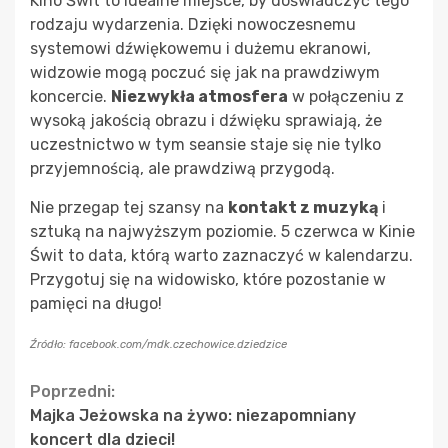
Kino Świt to idealne miejsce, by doświadczyć tego
rodzaju wydarzenia. Dzięki nowoczesnemu
systemowi dźwiękowemu i dużemu ekranowi,
widzowie mogą poczuć się jak na prawdziwym
koncercie.
Niezwykła atmosfera
w połączeniu z
wysoką jakością obrazu i dźwięku sprawiają, że
uczestnictwo w tym seansie staje się nie tylko
przyjemnością, ale prawdziwą przygodą.
Nie przegap tej szansy na
kontakt z muzyką
i
sztuką na najwyższym poziomie. 5 czerwca w Kinie
Świt to data, którą warto zaznaczyć w kalendarzu.
Przygotuj się na widowisko, które pozostanie w
pamięci na długo!
Źródło: facebook.com/mdk.czechowice.dziedzice
Continue
Poprzedni:
Majka Jeżowska na żywo: niezapomniany
Reading
koncert dla dzieci!