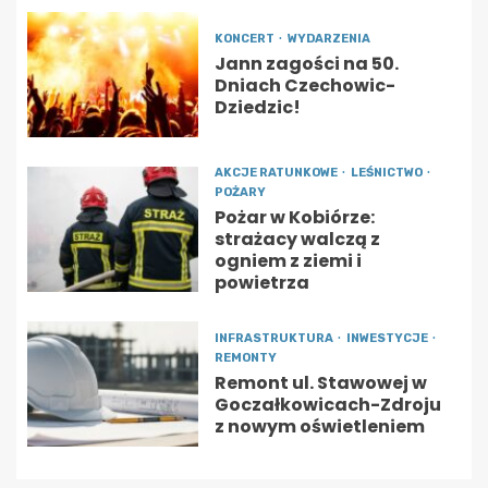
KONCERT
WYDARZENIA
Jann zagości na 50.
Dniach Czechowic-
Dziedzic!
AKCJE RATUNKOWE
LEŚNICTWO
POŻARY
Pożar w Kobiórze:
strażacy walczą z
ogniem z ziemi i
powietrza
INFRASTRUKTURA
INWESTYCJE
REMONTY
Remont ul. Stawowej w
Goczałkowicach-Zdroju
z nowym oświetleniem