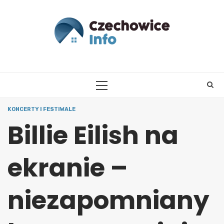
Skip
to
content
PRIMARY
MENU
KONCERTY I FESTIWALE
Billie Eilish na
ekranie –
niezapomniany