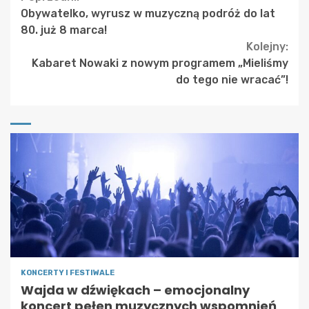
Continue
Obywatelko, wyrusz w muzyczną podróż do lat
Reading
80. już 8 marca!
Kolejny:
Kabaret Nowaki z nowym programem „Mieliśmy
do tego nie wracać”!
KONCERTY I FESTIWALE
Wajda w dźwiękach – emocjonalny
koncert pełen muzycznych wspomnień