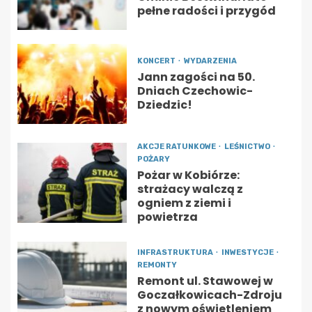
pełne radości i przygód
KONCERT
WYDARZENIA
Jann zagości na 50.
Dniach Czechowic-
Dziedzic!
AKCJE RATUNKOWE
LEŚNICTWO
POŻARY
Pożar w Kobiórze:
strażacy walczą z
ogniem z ziemi i
powietrza
INFRASTRUKTURA
INWESTYCJE
REMONTY
Remont ul. Stawowej w
Goczałkowicach-Zdroju
z nowym oświetleniem