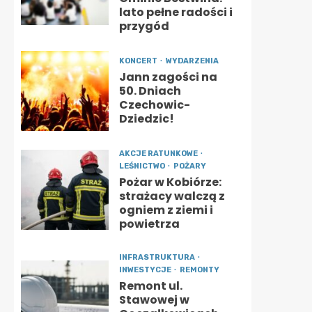
lato pełne radości i
przygód
KONCERT
WYDARZENIA
Jann zagości na
50. Dniach
Czechowic-
Dziedzic!
AKCJE RATUNKOWE
LEŚNICTWO
POŻARY
Pożar w Kobiórze:
strażacy walczą z
ogniem z ziemi i
powietrza
INFRASTRUKTURA
INWESTYCJE
REMONTY
Remont ul.
Stawowej w