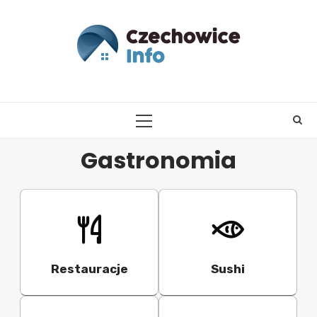
Skip
to
content
PRIMARY
MENU
Gastronomia
Restauracje
Sushi