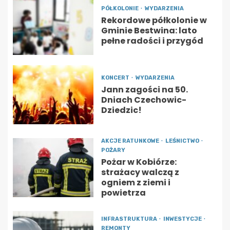
PÓŁKOLONIE
WYDARZENIA
Rekordowe półkolonie w
Gminie Bestwina: lato
pełne radości i przygód
KONCERT
WYDARZENIA
Jann zagości na 50.
Dniach Czechowic-
Dziedzic!
AKCJE RATUNKOWE
LEŚNICTWO
POŻARY
Pożar w Kobiórze:
strażacy walczą z
ogniem z ziemi i
powietrza
INFRASTRUKTURA
INWESTYCJE
REMONTY