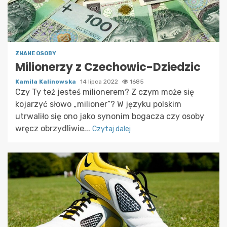
ZNANE OSOBY
Milionerzy z Czechowic-Dziedzic
Kamila Kalinowska
14 lipca 2022
1685
Czy Ty też jesteś milionerem? Z czym może się
kojarzyć słowo „milioner”? W języku polskim
utrwaliło się ono jako synonim bogacza czy osoby
wręcz obrzydliwie...
Czytaj dalej