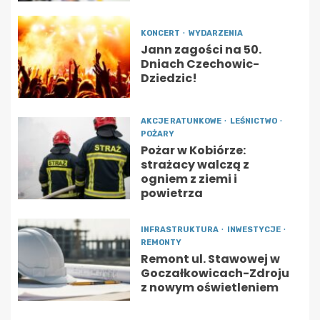
KONCERT
WYDARZENIA
Jann zagości na 50.
Dniach Czechowic-
Dziedzic!
AKCJE RATUNKOWE
LEŚNICTWO
POŻARY
Pożar w Kobiórze:
strażacy walczą z
ogniem z ziemi i
powietrza
INFRASTRUKTURA
INWESTYCJE
REMONTY
Remont ul. Stawowej w
Goczałkowicach-Zdroju
z nowym oświetleniem