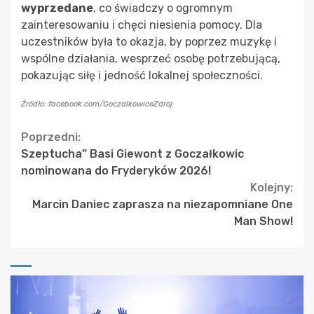
wyprzedane
, co świadczy o ogromnym
zainteresowaniu i chęci niesienia pomocy. Dla
uczestników była to okazja, by poprzez muzykę i
wspólne działania, wesprzeć osobę potrzebującą,
pokazując siłę i jedność lokalnej społeczności.
Źródło: facebook.com/GoczalkowiceZdroj
Continue
Poprzedni:
Szeptucha” Basi Giewont z Goczałkowic
Reading
nominowana do Fryderyków 2026!
Kolejny:
Marcin Daniec zaprasza na niezapomniane One
Man Show!