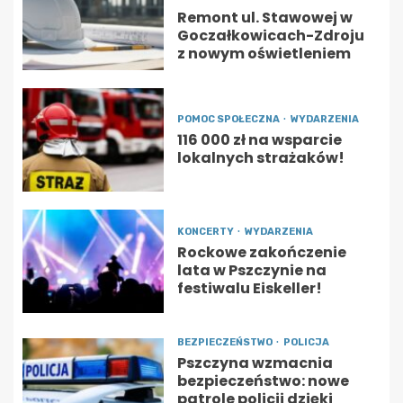
Remont ul. Stawowej w
Goczałkowicach-Zdroju
z nowym oświetleniem
POMOC SPOŁECZNA
WYDARZENIA
116 000 zł na wsparcie
lokalnych strażaków!
KONCERTY
WYDARZENIA
Rockowe zakończenie
lata w Pszczynie na
festiwalu Eiskeller!
BEZPIECZEŃSTWO
POLICJA
Pszczyna wzmacnia
bezpieczeństwo: nowe
patrole policji dzięki