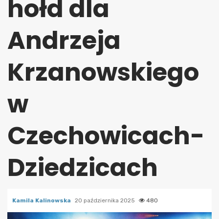
hołd dla
Andrzeja
Krzanowskiego
w
Czechowicach-
Dziedzicach
Kamila Kalinowska
20 października 2025
480