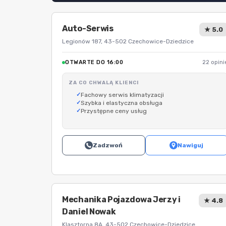
Auto-Serwis
★ 5.0
Legionów 187, 43-502 Czechowice-Dziedzice
OTWARTE DO 16:00
22 opini
ZA CO CHWALĄ KLIENCI
Fachowy serwis klimatyzacji
Szybka i elastyczna obsługa
Przystępne ceny usług
Zadzwoń
Nawiguj
Mechanika Pojazdowa Jerzy i
★ 4.8
Daniel Nowak
Klasztorna 8A, 43-502 Czechowice-Dziedzice