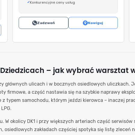
Konkurencyjne ceny usług
Zadzwoń
Nawiguj
ziedzicach – jak wybrać warsztat w
rzy głównych ulicach i w bocznych osiedlowych uliczkach. 
oty firmowe, a część nastawia się na szybkie naprawy eksp
z typem samochodu, którym jeździ kierowca – inaczej pracuj
 LPG.
. W okolicy DK1 i przy większych arteriach część serwisów 
 osiedlowych zakładach częściej spotyka się listę zleceń na