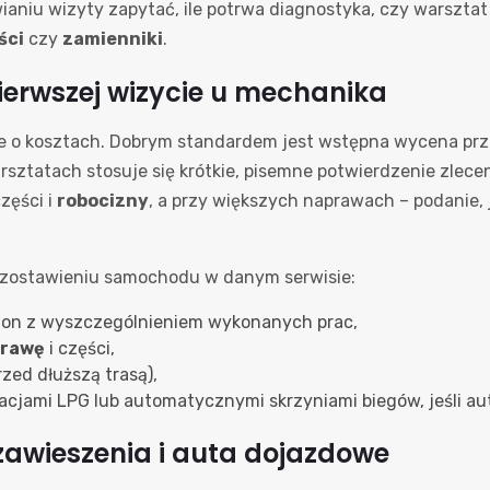
awianiu wizyty zapytać, ile potrwa diagnostyka, czy wars
ści
czy
zamienniki
.
ierwszej wizycie u mechanika
je o kosztach. Dobrym standardem jest wstępna wycena przed
sztatach stosuje się krótkie, pisemne potwierdzenie zlecen
zęści i
robocizny
, a przy większych naprawach – podanie,
o zostawieniu samochodu w danym serwisie:
agon z wyszczególnieniem wykonanych prac,
prawę
i części,
zed dłuższą trasą),
cjami LPG lub automatycznymi skrzyniami biegów, jeśli au
 zawieszenia i auta dojazdowe