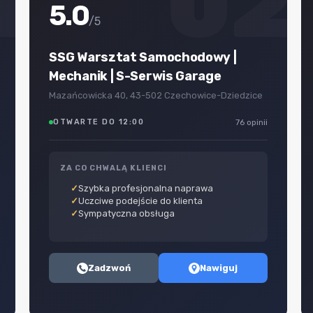
1
02
5.0
/5
SSG Warsztat Samochodowy |
Mechanik | S-Serwis Garage
Mazańcowicka 40, 43-502 Czechowice-Dziedzice
OTWARTE DO 12:00
76 opinii
ZA CO CHWALĄ KLIENCI
Szybka profesjonalna naprawa
Uczciwe podejście do klienta
Sympatyczna obsługa
Zadzwoń
Nawiguj