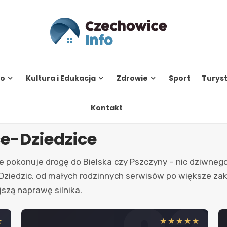
to
Kultura i Edukacja
Zdrowie
Sport
Turys
Kontakt
e-Dziedzice
 pokonuje drogę do Bielska czy Pszczyny – nic dziwnego
ziedzic, od małych rodzinnych serwisów po większe za
szą naprawę silnika.
★
★★★★★