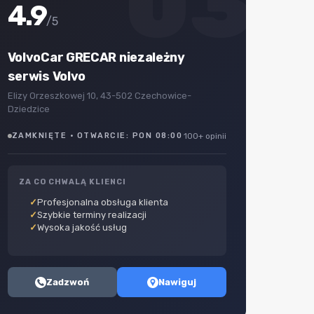
03
4.9
/5
VolvoCar GRECAR niezależny
serwis Volvo
Elizy Orzeszkowej 10, 43-502 Czechowice-
Dziedzice
ZAMKNIĘTE · OTWARCIE: PON 08:00
100+ opinii
ZA CO CHWALĄ KLIENCI
Profesjonalna obsługa klienta
Szybkie terminy realizacji
Wysoka jakość usług
Zadzwoń
Nawiguj