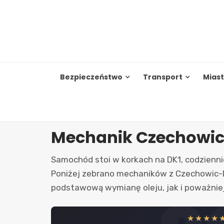
Skip
to
content
Bezpieczeństwo
Transport
Mias
Mechanik Czechowic
Samochód stoi w korkach na DK1, codziennie
Poniżej zebrano mechaników z Czechowic-D
podstawową wymianę oleju, jak i poważniej
★★★★