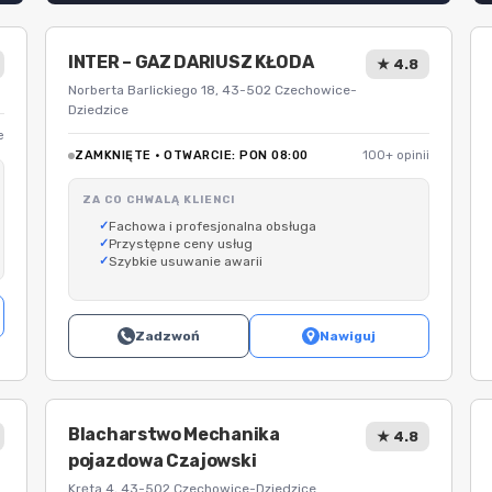
INTER – GAZ DARIUSZ KŁODA
★ 4.8
Norberta Barlickiego 18, 43-502 Czechowice-
Dziedzice
e
ZAMKNIĘTE · OTWARCIE: PON 08:00
100+ opinii
ZA CO CHWALĄ KLIENCI
Fachowa i profesjonalna obsługa
Przystępne ceny usług
Szybkie usuwanie awarii
Zadzwoń
Nawiguj
Blacharstwo Mechanika
★ 4.8
pojazdowa Czajowski
Kręta 4, 43-502 Czechowice-Dziedzice