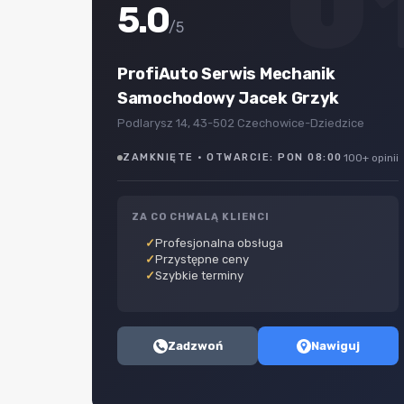
0
5.0
/5
ProfiAuto Serwis Mechanik
Samochodowy Jacek Grzyk
Podlarysz 14, 43-502 Czechowice-Dziedzice
ZAMKNIĘTE · OTWARCIE: PON 08:00
100+ opinii
ZA CO CHWALĄ KLIENCI
Profesjonalna obsługa
Przystępne ceny
Szybkie terminy
Zadzwoń
Nawiguj