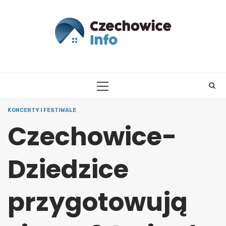
Skip
to
content
PRIMARY
MENU
KONCERTY I FESTIWALE
Czechowice-
Dziedzice
przygotowują