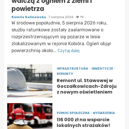
walczą z ogniem z ziemi i
powietrza
Kamila Kalinowska
7 sierpnia 2026
19
W środowe popołudnie, 5 sierpnia 2026 roku,
służby ratunkowe zostały zaalarmowane o
rozprzestrzeniającym się pożarze w lesie
zlokalizowanym w rejonie Kobióra. Ogień objął
powierzchnię około...
Czytaj dalej
INFRASTRUKTURA
INWESTYCJE
REMONTY
Remont ul. Stawowej w
Goczałkowicach-Zdroju
z nowym oświetleniem
POMOC SPOŁECZNA
WYDARZENIA
116 000 zł na wsparcie
lokalnych strażaków!