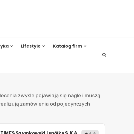
tyka
Lifestyle
Katalog firm
lecenia zwykle pojawiają się nagle i muszą
e realizują zamówienia od pojedynczych
TIMES Szymkowski i spółka S.K.A.
★ 4.2