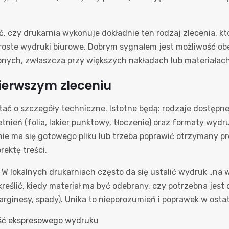
y drukarnia wykonuje dokładnie ten rodzaj zlecenia, który 
 proste wydruki biurowe. Dobrym sygnałem jest możliwość ob
bnych, zwłaszcza przy większych nakładach lub materiałac
ierwszym zleceniu
ytać o szczegóły techniczne. Istotne będą: rodzaje dostęp
nień (folia, lakier punktowy, tłoczenie) oraz formaty wydr
ie ma się gotowego pliku lub trzeba poprawić otrzymany pro
ektę treści.
W lokalnych drukarniach często da się ustalić wydruk „na wc
eślić, kiedy materiał ma być odebrany, czy potrzebna jest d
arginesy, spady). Unika to nieporozumień i poprawek w ostatn
ść ekspresowego wydruku