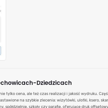
i
echowicach-Dziedzicach
ie tylko cena, ale też czas realizacji i jakość wydruku. Cz
nastawione na szybkie zlecenia: wizytówki, ulotki, ksero, s
my, spółdzielnie, szkoły czy parafie, oferujące druk offset