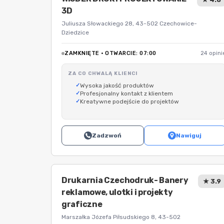
3D
Juliusza Słowackiego 28, 43-502 Czechowice-
Dziedzice
ZAMKNIĘTE · OTWARCIE: 07:00
24 opini
ZA CO CHWALĄ KLIENCI
Wysoka jakość produktów
Profesjonalny kontakt z klientem
Kreatywne podejście do projektów
Zadzwoń
Nawiguj
Drukarnia Czechodruk- Banery
★ 3.9
reklamowe, ulotki i projekty
graficzne
Marszałka Józefa Piłsudskiego 8, 43-502