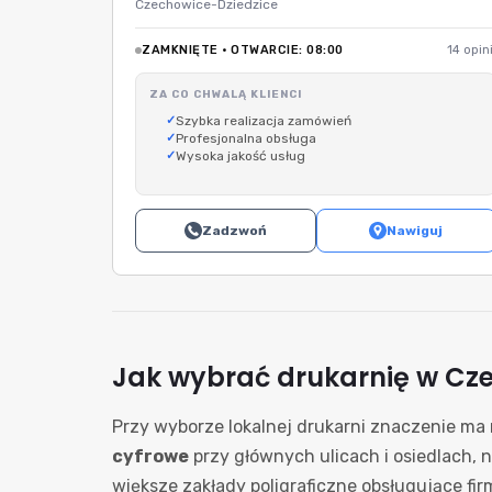
Czechowice-Dziedzice
ZAMKNIĘTE · OTWARCIE: 08:00
14 opini
ZA CO CHWALĄ KLIENCI
Szybka realizacja zamówień
Profesjonalna obsługa
Wysoka jakość usług
Zadzwoń
Nawiguj
Jak wybrać drukarnię w Cz
Przy wyborze lokalnej drukarni znaczenie ma n
cyfrowe
przy głównych ulicach i osiedlach, 
większe zakłady poligraficzne obsługujące fir