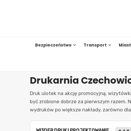
Skip
to
content
Bezpieczeństwo
Transport
Mias
Drukarnia Czechowic
Druk ulotek na akcję promocyjną, wizytówki
być zrobione dobrze za pierwszym razem. Na
wydruków po większe nakłady, zarówno dla f
WI3DER DRUK I PROJEKTOWANIE
★ 4.8