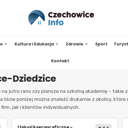
to
Kultura i Edukacja
Zdrowie
Sport
Turys
Kontakt
e-Dziedzice
 na jutro rano czy plansze na szkolną akademię – takie z
 liście poniżej można znaleźć drukarnie z okolicy, któr
irm, jak i klientów indywidualnych.
Usługi kserograficzne –
★ 4.6