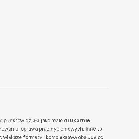
ęść punktów działa jako małe
drukarnie
kanowanie, oprawa prac dyplomowych. Inne to
owy, większe formaty i kompleksową obsługę od