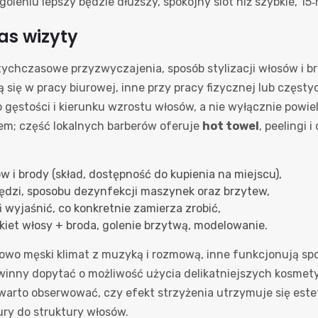
leniu lepszy będzie dłuższy, spokojny slot niż szybkie, 15
as wizyty
ychczasowe przyzwyczajenia, sposób stylizacji włosów i bro
ą się w pracy biurowej, inne przy pracy fizycznej lub częs
gęstości i kierunku wzrostu włosów, a nie wyłącznie powie
stem; część lokalnych barberów oferuje
hot towel
, peelingi 
 i brody (skład, dostępność do kupienia na miejscu),
ędzi, sposobu dezynfekcji maszynek oraz brzytew,
fi wyjaśnić, co konkretnie zamierza zrobić,
kiet włosy + broda, golenie brzytwą, modelowanie.
wo męski klimat z muzyką i rozmową, inne funkcjonują spok
winny dopytać o możliwość użycia delikatniejszych kosmety
h warto obserwować, czy efekt strzyżenia utrzymuje się este
ury do struktury włosów.