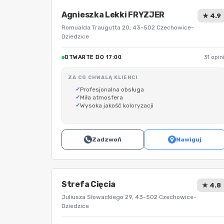
Agnieszka Lekki FRYZJER
★ 4.9
Romualda Traugutta 20, 43-502 Czechowice-
Dziedzice
OTWARTE DO 17:00
31 opini
ZA CO CHWALĄ KLIENCI
Profesjonalna obsługa
Miła atmosfera
Wysoka jakość koloryzacji
Zadzwoń
Nawiguj
Strefa Cięcia
★ 4.8
Juliusza Słowackiego 29, 43-502 Czechowice-
Dziedzice