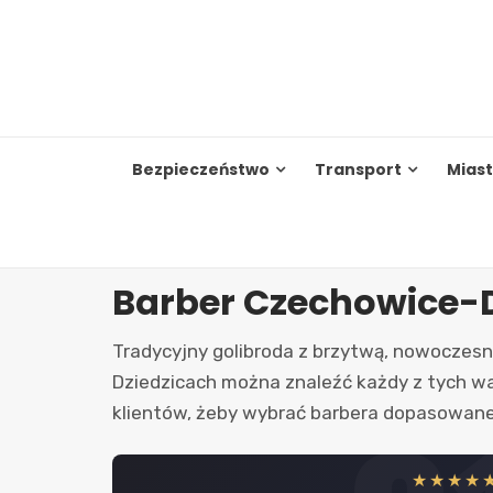
Skip
to
content
Bezpieczeństwo
Transport
Mias
Barber Czechowice-D
Tradycyjny golibroda z brzytwą, nowoczesn
Dziedzicach można znaleźć każdy z tych wa
klientów, żeby wybrać barbera dopasowan
★★★★