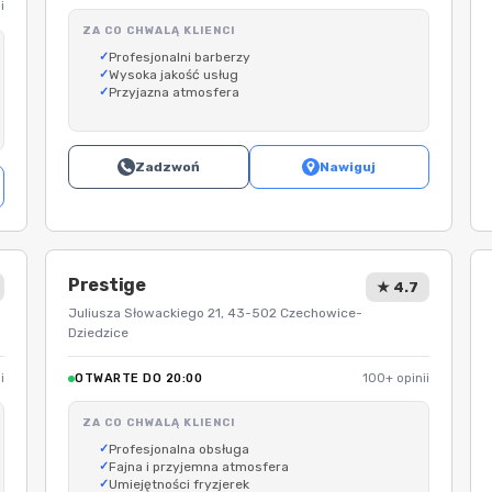
i
ZA CO CHWALĄ KLIENCI
Profesjonalni barberzy
Wysoka jakość usług
Przyjazna atmosfera
Zadzwoń
Nawiguj
Prestige
★ 4.7
Juliusza Słowackiego 21, 43-502 Czechowice-
Dziedzice
i
OTWARTE DO 20:00
100+ opinii
ZA CO CHWALĄ KLIENCI
Profesjonalna obsługa
Fajna i przyjemna atmosfera
Umiejętności fryzjerek