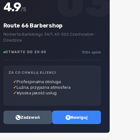
03
4.9
/5
Route 66 Barbershop
Norberta Barlickiego 34/1, 43-502 Czechowice-
Dziedzice
OTWARTE DO 20:00
100+ opinii
ZA CO CHWALĄ KLIENCI
Profesjonalna obsługa
Luźna, przyjazna atmosfera
Wysoka jakość usług
Zadzwoń
Nawiguj