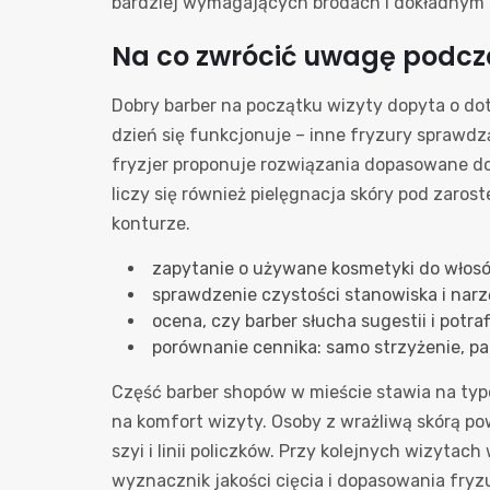
bardziej wymagających brodach i dokładnym go
Na co zwrócić uwagę podcz
Dobry barber na początku wizyty dopyta o dot
dzień się funkcjonuje – inne fryzury sprawdz
fryzjer proponuje rozwiązania dopasowane do 
liczy się również pielęgnacja skóry pod zaro
konturze.
zapytanie o używane kosmetyki do włosów
sprawdzenie czystości stanowiska i narz
ocena, czy barber słucha sugestii i potra
porównanie cennika: samo strzyżenie, pa
Część barber shopów w mieście stawia na typo
na komfort wizyty. Osoby z wrażliwą skórą po
szyi i linii policzków. Przy kolejnych wizytac
wyznacznik jakości cięcia i dopasowania fryz