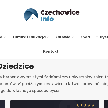
to
Kultura i Edukacja
Zdrowie
Sport
Turys
Kontakt
ziedzice
y barber z wyrazistymi fade’ami czy uniwersalny salon f
riantów. W poniższym zestawieniu łatwo porównać miejsc
ego do własnego sposobu bycia.
★
★★★★★