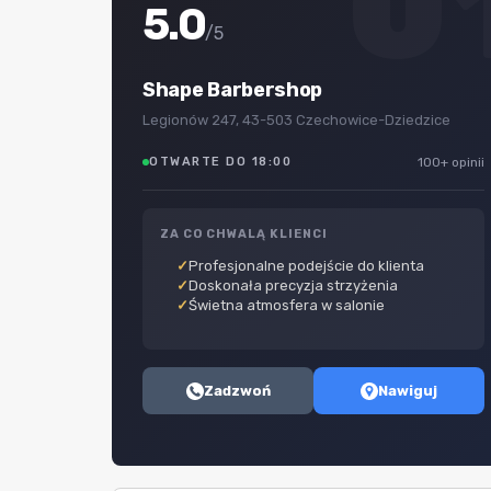
0
5.0
/5
Shape Barbershop
Legionów 247, 43-503 Czechowice-Dziedzice
OTWARTE DO 18:00
100+ opinii
ZA CO CHWALĄ KLIENCI
Profesjonalne podejście do klienta
Doskonała precyzja strzyżenia
Świetna atmosfera w salonie
Zadzwoń
Nawiguj