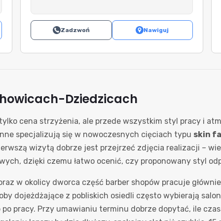
Zadzwoń
Nawiguj
chowicach-Dziedzicach
 tylko cena strzyżenia, ale przede wszystkim styl pracy i a
 inne specjalizują się w nowoczesnych cięciach typu
skin f
rwszą wizytą dobrze jest przejrzeć zdjęcia realizacji – wi
owych, dzięki czemu łatwo ocenić, czy proponowany styl o
oraz w okolicy dworca część barber shopów pracuje głównie
soby dojeżdżające z pobliskich osiedli często wybierają salon
b po pracy. Przy umawianiu terminu dobrze dopytać, ile cza