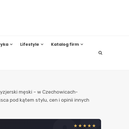
tyka
Lifestyle
Katalog firm
ryzjerski męski – w Czechowicach-
a pod kątem stylu, cen i opinii innych
★★★★★