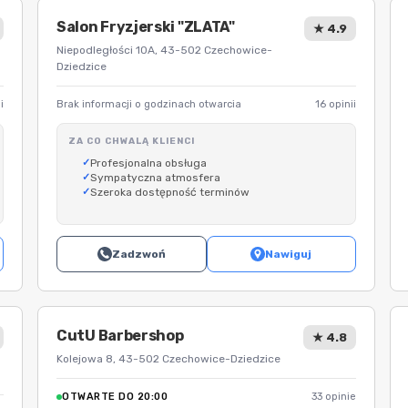
Salon Fryzjerski "ZLATA"
★ 4.9
Niepodległości 10A, 43-502 Czechowice-
Dziedzice
i
Brak informacji o godzinach otwarcia
16 opinii
ZA CO CHWALĄ KLIENCI
Profesjonalna obsługa
Sympatyczna atmosfera
Szeroka dostępność terminów
Zadzwoń
Nawiguj
CutU Barbershop
★ 4.8
Kolejowa 8, 43-502 Czechowice-Dziedzice
OTWARTE DO 20:00
33 opinie