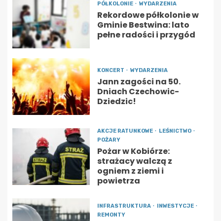
PÓŁKOLONIE
WYDARZENIA
Rekordowe półkolonie w
Gminie Bestwina: lato
pełne radości i przygód
KONCERT
WYDARZENIA
Jann zagości na 50.
Dniach Czechowic-
Dziedzic!
AKCJE RATUNKOWE
LEŚNICTWO
POŻARY
Pożar w Kobiórze:
strażacy walczą z
ogniem z ziemi i
powietrza
INFRASTRUKTURA
INWESTYCJE
REMONTY