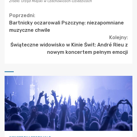
Źródło: Urząd Miejski w Czechowicach-Dziedzicach
Continue
Poprzedni:
Bartnicky oczarowali Pszczynę: niezapomniane
Reading
muzyczne chwile
Kolejny:
Świąteczne widowisko w Kinie Świt: André Rieu z
nowym koncertem pełnym emocji