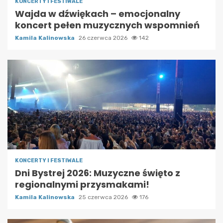
KONCERTY I FESTIWALE
Wajda w dźwiękach – emocjonalny
koncert pełen muzycznych wspomnień
Kamila Kalinowska
26 czerwca 2026
142
KONCERTY I FESTIWALE
Dni Bystrej 2026: Muzyczne święto z
regionalnymi przysmakami!
Kamila Kalinowska
25 czerwca 2026
176