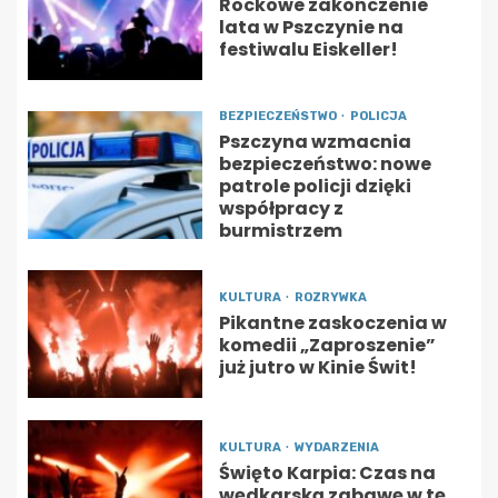
Rockowe zakończenie
lata w Pszczynie na
festiwalu Eiskeller!
BEZPIECZEŃSTWO
POLICJA
Pszczyna wzmacnia
bezpieczeństwo: nowe
patrole policji dzięki
współpracy z
burmistrzem
KULTURA
ROZRYWKA
Pikantne zaskoczenia w
komedii „Zaproszenie”
już jutro w Kinie Świt!
KULTURA
WYDARZENIA
Święto Karpia: Czas na
wędkarską zabawę w tę