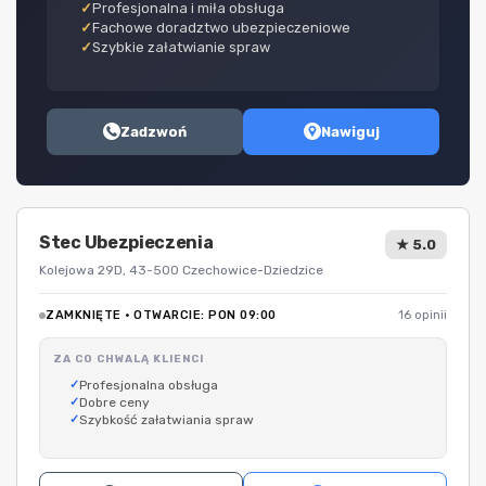
Profesjonalna i miła obsługa
Fachowe doradztwo ubezpieczeniowe
Szybkie załatwianie spraw
Zadzwoń
Nawiguj
Stec Ubezpieczenia
★ 5.0
Kolejowa 29D, 43-500 Czechowice-Dziedzice
ZAMKNIĘTE · OTWARCIE: PON 09:00
16 opinii
ZA CO CHWALĄ KLIENCI
Profesjonalna obsługa
Dobre ceny
Szybkość załatwiania spraw