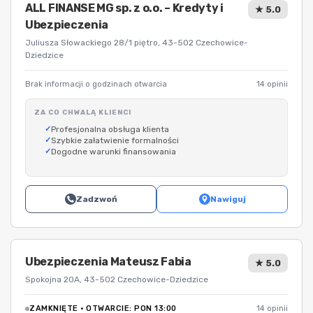
ALL FINANSE MG sp. z o.o. – Kredyty i
★ 5.0
Ubezpieczenia
Juliusza Słowackiego 28/1 piętro, 43-502 Czechowice-
Dziedzice
Brak informacji o godzinach otwarcia
14 opinii
ZA CO CHWALĄ KLIENCI
Profesjonalna obsługa klienta
Szybkie załatwienie formalności
Dogodne warunki finansowania
Zadzwoń
Nawiguj
Ubezpieczenia Mateusz Fabia
★ 5.0
Spokojna 20A, 43-502 Czechowice-Dziedzice
ZAMKNIĘTE · OTWARCIE: PON 13:00
14 opinii