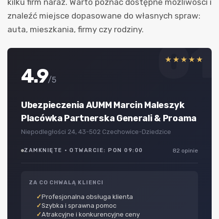
kilku firm naraz. Warto poznać dostępne możliwości i
znaleźć miejsce dopasowane do własnych spraw:
auta, mieszkania, firmy czy rodziny.
01
★★★★★
4.9
/5
Ubezpieczenia AUMM Marcin Maleszyk
Placówka Partnerska Generali & Proama
Niepodległości 24, 43-502 Czechowice-Dziedzice
ZAMKNIĘTE · OTWARCIE: PON 09:00
82 opinie
ZA CO CHWALĄ KLIENCI
Profesjonalna obsługa klienta
Szybka i sprawna pomoc
Atrakcyjne i konkurencyjne ceny