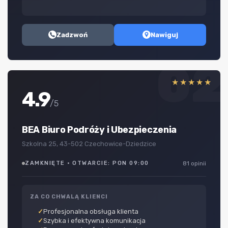
Zadzwoń
Nawiguj
02
★★★★★
4.9
/5
BEA Biuro Podróży i Ubezpieczenia
Szkolna 25, 43-502 Czechowice-Dziedzice
ZAMKNIĘTE · OTWARCIE: PON 09:00
81 opinii
ZA CO CHWALĄ KLIENCI
Profesjonalna obsługa klienta
Szybka i efektywna komunikacja