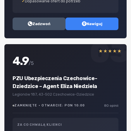
Dopasowanie ofert do potrzeb
Zadzwoń
Nawiguj
03
★★★★★
4.9
/5
PZU Ubezpieczenia Czechowice-
Dziedzice – Agent Eliza Niedziela
Legionów 187, 43-502 Czechowice-Dziedzice
ZAMKNIĘTE · OTWARCIE: PON 10:00
80 opinii
ZA CO CHWALĄ KLIENCI