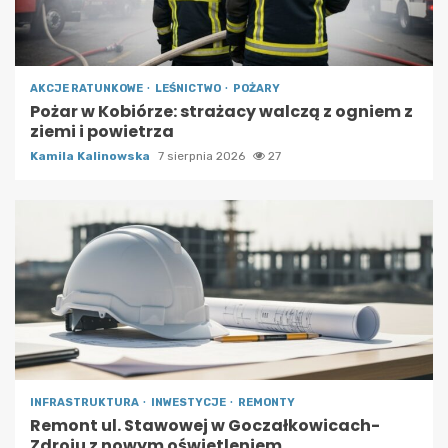
AKCJE RATUNKOWE
LEŚNICTWO
POŻARY
Pożar w Kobiórze: strażacy walczą z ogniem z
ziemi i powietrza
Kamila Kalinowska
7 sierpnia 2026
27
INFRASTRUKTURA
INWESTYCJE
REMONTY
Remont ul. Stawowej w Goczałkowicach-
Zdroju z nowym oświetleniem