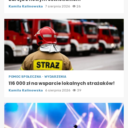
Kamila Kalinowska
7 sierpnia 2026
26
POMOC SPOŁECZNA
WYDARZENIA
116 000 zł na wsparcie lokalnych strażaków!
Kamila Kalinowska
6 sierpnia 2026
39