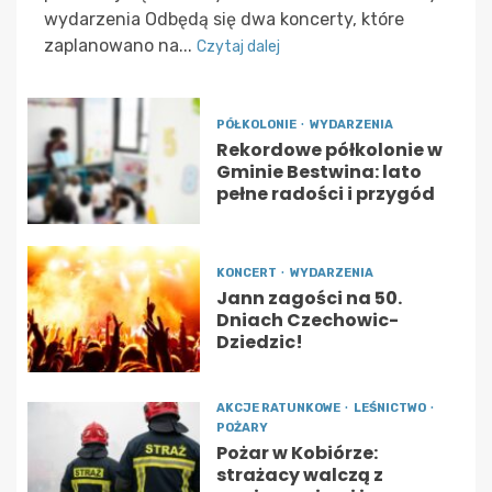
wydarzenia Odbędą się dwa koncerty, które
zaplanowano na...
Czytaj dalej
PÓŁKOLONIE
WYDARZENIA
Rekordowe półkolonie w
Gminie Bestwina: lato
pełne radości i przygód
KONCERT
WYDARZENIA
Jann zagości na 50.
Dniach Czechowic-
Dziedzic!
AKCJE RATUNKOWE
LEŚNICTWO
POŻARY
Pożar w Kobiórze:
strażacy walczą z