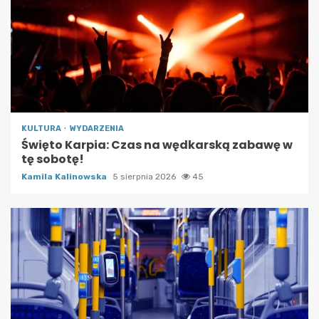
KULTURA
WYDARZENIA
Święto Karpia: Czas na wędkarską zabawę w
tę sobotę!
Kamila Kalinowska
5 sierpnia 2026
45