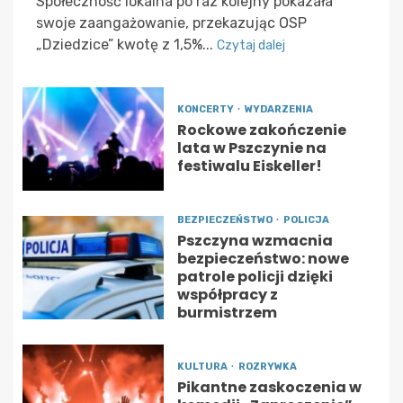
Społeczność lokalna po raz kolejny pokazała
swoje zaangażowanie, przekazując OSP
„Dziedzice” kwotę z 1,5%...
Czytaj dalej
KONCERTY
WYDARZENIA
Rockowe zakończenie
lata w Pszczynie na
festiwalu Eiskeller!
BEZPIECZEŃSTWO
POLICJA
Pszczyna wzmacnia
bezpieczeństwo: nowe
patrole policji dzięki
współpracy z
burmistrzem
KULTURA
ROZRYWKA
Pikantne zaskoczenia w