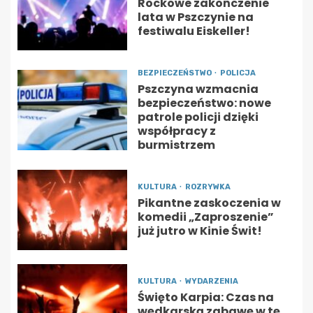
Rockowe zakończenie
lata w Pszczynie na
festiwalu Eiskeller!
BEZPIECZEŃSTWO
POLICJA
Pszczyna wzmacnia
bezpieczeństwo: nowe
patrole policji dzięki
współpracy z
burmistrzem
KULTURA
ROZRYWKA
Pikantne zaskoczenia w
komedii „Zaproszenie”
już jutro w Kinie Świt!
KULTURA
WYDARZENIA
Święto Karpia: Czas na
wędkarską zabawę w tę