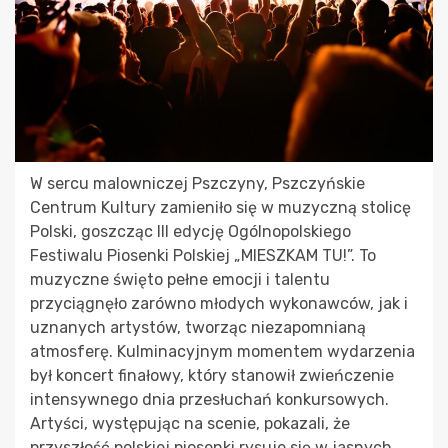
W sercu malowniczej Pszczyny, Pszczyńskie
Centrum Kultury zamieniło się w muzyczną stolicę
Polski, goszcząc III edycję Ogólnopolskiego
Festiwalu Piosenki Polskiej „MIESZKAM TU!”. To
muzyczne święto pełne emocji i talentu
przyciągnęło zarówno młodych wykonawców, jak i
uznanych artystów, tworząc niezapomnianą
atmosferę. Kulminacyjnym momentem wydarzenia
był koncert finałowy, który stanowił zwieńczenie
intensywnego dnia przesłuchań konkursowych.
Artyści, występując na scenie, pokazali, że
przyszłość polskiej piosenki rysuje się w jasnych