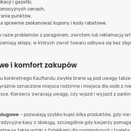
kacji i gazetki,
promocyjnych cenach,
eranie punktów,
 sprawnie zeskanować kupony i kody rabatowe.
y w razie problemów z paragonem, zwrotem lub reklamacją ł
eniają sklepy, w których zwrot towaru odbywa się bez zbę
we i komfort zakupów
konkretnego Kauflandu zwykle brane są pod uwagę także wa
wyraźnie oznaczone miejsca rodzinne i miejsca dla osób z 
jsce. Kierowcy zwracają uwagę, czy wjazd i wyjazd z parki
sługowe
– pozwalają szybko kupić kilka produktów, gdy nie 
adycyjne kasy z obsługą, szczególnie gdy kasjerzy pomag
ne są także wózki z fotelikami dla najmłodszych i toaleta 