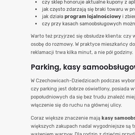
czy sklep honoruje aktualne kupony z apli
jak często zdarzają się braki towaru w 
jak działa
program lojalnościowy
i zbi
czy przy kasach samoobsługowych można
Warto też przyjrzeć się obsłudze klienta: cz
osobę do rozmowy. W praktyce mieszkańcy doc
reklamacji trwa kilka minut, a nie pół godziny.
Parking, kasy samoobsługo
W Czechowicach-Dziedzicach podczas wyboru 
czy parking jest dobrze oświetlony, posiada 
popołudniowych da się bez trudu znaleźć mie
włączenie się do ruchu na głównej ulicy.
Coraz większe znaczenie mają
kasy samoob
większych zakupach nadal wygodniejsze są tr
ważeniem warzyw. Dla rodzin z dziećmi przydat