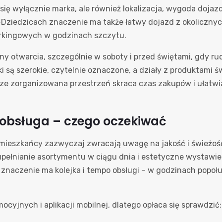
 się wyłącznie marka, ale również lokalizacja, wygoda doja
ziedzicach znaczenie ma także łatwy dojazd z okolicznych 
arkingowych w godzinach szczytu.
y otwarcia, szczególnie w soboty i przed świętami, gdy ru
i są szerokie, czytelnie oznaczone, a działy z produktami ś
rze zorganizowana przestrzeń skraca czas zakupów i ułatwi
i obsługa – czego oczekiwać
mieszkańcy zazwyczaj zwracają uwagę na jakość i świeżoś
upełnianie asortymentu w ciągu dnia i estetyczne wystawie
i, znaczenie ma kolejka i tempo obsługi – w godzinach popo
cyjnych i aplikacji mobilnej, dlatego opłaca się sprawdzić: