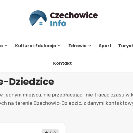
to
Kultura i Edukacja
Zdrowie
Sport
Turys
Kontakt
-Dziedzice
 jednym miejscu, nie przepłacając i nie tracąc czasu w 
ych na terenie Czechowic-Dziedzic, z danymi kontaktowy
★ 4.2