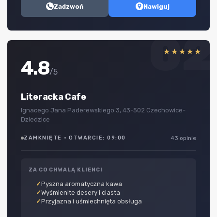
Zadzwoń
Nawiguj
02
★★★★★
4.8
/5
Literacka Cafe
Ignacego Jana Paderewskiego 3, 43-502 Czechowice-
Dziedzice
ZAMKNIĘTE · OTWARCIE: 09:00
43 opinie
ZA CO CHWALĄ KLIENCI
Pyszna aromatyczna kawa
Wyśmienite desery i ciasta
Przyjazna i uśmiechnięta obsługa