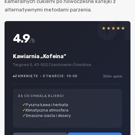
kameralnych cukierni po nowoczesne kafejki z
alternatywnymi metodami parzenia.
01
★★★★★
4.9
/5
Kawiarnia „Kofeina”
Targowa 5, 43-502 Czechowice-Dziedzice
ZAMKNIĘTE · OTWARCIE: 10:00
300+ opinii
ZA CO CHWALĄ KLIENCI
Pyszna kawa i herbata
Klimatyczna atmosfera
Smaczne ciasta i desery