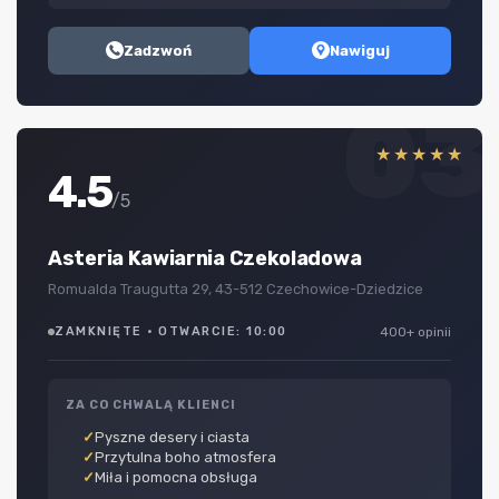
Zadzwoń
Nawiguj
03
★★★★★
4.5
/5
Asteria Kawiarnia Czekoladowa
Romualda Traugutta 29, 43-512 Czechowice-Dziedzice
ZAMKNIĘTE · OTWARCIE: 10:00
400+ opinii
ZA CO CHWALĄ KLIENCI
Pyszne desery i ciasta
Przytulna boho atmosfera
Miła i pomocna obsługa