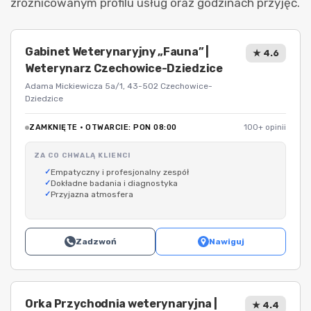
zróżnicowanym profilu usług oraz godzinach przyjęć.
Gabinet Weterynaryjny „Fauna” |
★ 4.6
Weterynarz Czechowice-Dziedzice
Adama Mickiewicza 5a/1, 43-502 Czechowice-
Dziedzice
ZAMKNIĘTE · OTWARCIE: PON 08:00
100+ opinii
ZA CO CHWALĄ KLIENCI
Empatyczny i profesjonalny zespół
Dokładne badania i diagnostyka
Przyjazna atmosfera
Zadzwoń
Nawiguj
Orka Przychodnia weterynaryjna |
★ 4.4