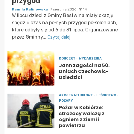
przygód
Kamila Kalinowska
7 sierpnia 2026
14
W lipcu dzieci z Gminy Bestwina miały okazję
spędzić czas na pełnych przygód półkoloniach,
które odbyły się od 6 do 31 lipca. Organizowane
przez Gminny...
Czytaj dalej
KONCERT
WYDARZENIA
Jann zagości na 50.
Dniach Czechowic-
Dziedzic!
AKCJE RATUNKOWE
LEŚNICTWO
POŻARY
Pożar w Kobiórze:
strażacy walczą z
ogniem z ziemi i
powietrza