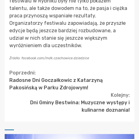
festiwalu w Rybniku były nie tylko pokazem
talentu, ale także dowodem na to, że pasja i ciężka
praca przynoszą wspaniałe rezultaty.
Organizatorzy festiwalu zapowiadają, że przyszłe
edycje będą jeszcze bardziej rozbudowane, a
udział w nich stanie się jeszcze większym
wyróżnieniem dla uczestników.
Źródło: facebook.com/mdk.czechowice.dziedzice
Continue
Poprzedni:
Radosne Dni Goczałkowic z Katarzyną
Reading
Pakosińską w Parku Zdrojowym!
Kolejny:
Dni Gminy Bestwina: Muzyczne występy i
kulinarne doznania!