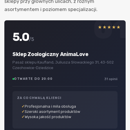
sklepy przy głównych ulicach, z różnym
asortymentem i poziomem specjalizacji.
01
★★★★★
5.0
/5
Sklep Zoologiczny AnimaLove
Pasaż sklepu Kaufland, Juliusza Słowackiego 31, 43-502
Czechowice-Dziedzice
OTWARTE DO 20:00
31 opinii
ZA CO CHWALĄ KLIENCI
Profesjonalna i miła obsługa
Szeroki asortyment produktów
Wysoka jakość produktów