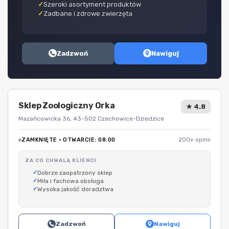
Szeroki asortyment produktów
Zadbane i zdrowe zwierzęta
Zadzwoń
Nawiguj
Sklep Zoologiczny Orka
★ 4.8
Mazańcowicka 36, 43-502 Czechowice-Dziedzice
ZAMKNIĘTE · OTWARCIE: 08:00
200+ opinii
ZA CO CHWALĄ KLIENCI
Dobrze zaopatrzony sklep
Miła i fachowa obsługa
Wysoka jakość doradztwa
Zadzwoń
Nawiguj