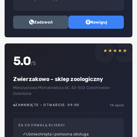
Zadzwoń
Nawiguj
03
★★★★★
5.0
/5
Zwierzakowo – sklep zoologiczny
Mieczysława Michałowicza 6E, 43-502 Czechowice-
Dziedzice
ZAMKNIĘTE · OTWARCIE: 09:00
14 opinii
ZA CO CHWALĄ KLIENCI
Uśmiechnięta i pomocna obsługa