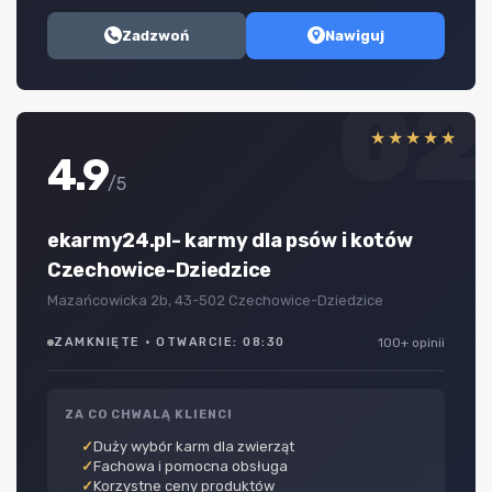
Zadzwoń
Nawiguj
02
★★★★★
4.9
/5
ekarmy24.pl- karmy dla psów i kotów
Czechowice-Dziedzice
Mazańcowicka 2b, 43-502 Czechowice-Dziedzice
ZAMKNIĘTE · OTWARCIE: 08:30
100+ opinii
ZA CO CHWALĄ KLIENCI
Duży wybór karm dla zwierząt
Fachowa i pomocna obsługa
Korzystne ceny produktów