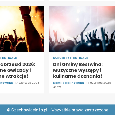
 FESTIWALE
KONCERTY I FESTIWALE
Zabrzeski 2026:
Dni Gminy Bestwina:
ne Gwiazdy i
Muzyczne występy i
ne Atrakcje!
kulinarne doznania!
linowska
17 czerwca 2026
Kamila Kalinowska
14 czerwca 2026
171
© CzechowiceInfo.pl - Wszystkie prawa zastrzeżone