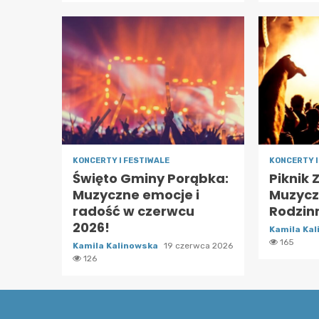
KONCERTY I FESTIWALE
KONCERTY I
Święto Gminy Porąbka:
Piknik 
Muzyczne emocje i
Muzycz
radość w czerwcu
Rodzin
2026!
Kamila Ka
165
Kamila Kalinowska
19 czerwca 2026
126