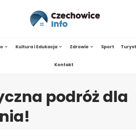
to
Kultura i Edukacja
Zdrowie
Sport
Turys
Kontakt
czna podróż dla
tnia!