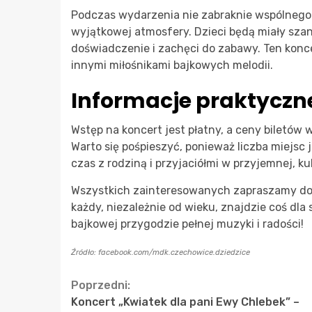
Podczas wydarzenia nie zabraknie wspólnego 
wyjątkowej atmosfery. Dzieci będą miały sza
doświadczenie i zachęci do zabawy. Ten koncer
innymi miłośnikami bajkowych melodii.
Informacje praktyczn
Wstęp na koncert jest płatny, a ceny biletów wy
Warto się pośpieszyć, ponieważ liczba miejsc 
czas z rodziną i przyjaciółmi w przyjemnej, k
Wszystkich zainteresowanych zapraszamy do 
każdy, niezależnie od wieku, znajdzie coś dla 
bajkowej przygodzie pełnej muzyki i radości!
Źródło: facebook.com/mdk.czechowice.dziedzice
Continue
Poprzedni:
Koncert „Kwiatek dla pani Ewy Chlebek” –