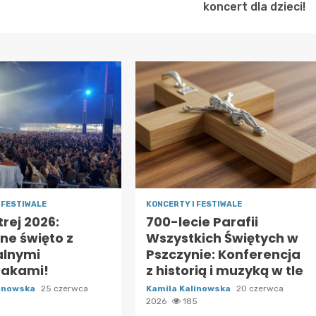
koncert dla dzieci!
 FESTIWALE
KONCERTY I FESTIWALE
trej 2026:
700-lecie Parafii
ne święto z
Wszystkich Świętych w
alnymi
Pszczynie: Konferencja
akami!
z historią i muzyką w tle
linowska
25 czerwca
Kamila Kalinowska
20 czerwca
6
2026
185