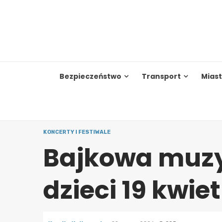
Skip
to
content
Bezpieczeństwo
Transport
Mias
KONCERTY I FESTIWALE
Bajkowa muzy
dzieci 19 kwie