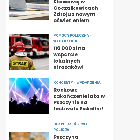
Stawowej w
Goczałkowicach-
Zdroju z nowym
oświetleniem
POMOC SPOŁECZNA
WYDARZENIA
116 000 zł na
wsparcie
lokalnych
strażaków!
KONCERTY
WYDARZENIA
Rockowe
zakończenie lata w
Pszczynie na
festiwalu Eiskeller!
BEZPIECZEŃSTWO
POLICJA
Pszczyna