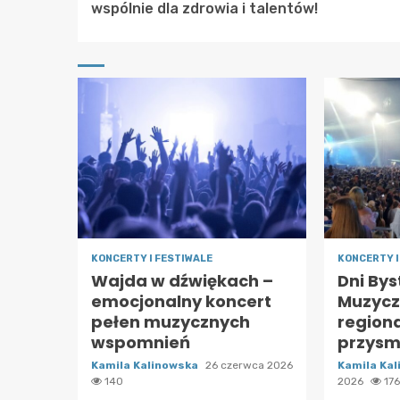
Reading
wspólnie dla zdrowia i talentów!
KONCERTY I FESTIWALE
KONCERTY I
Wajda w dźwiękach –
Dni Bys
emocjonalny koncert
Muzycz
pełen muzycznych
region
wspomnień
przysm
Kamila Kalinowska
26 czerwca 2026
Kamila Ka
140
2026
17