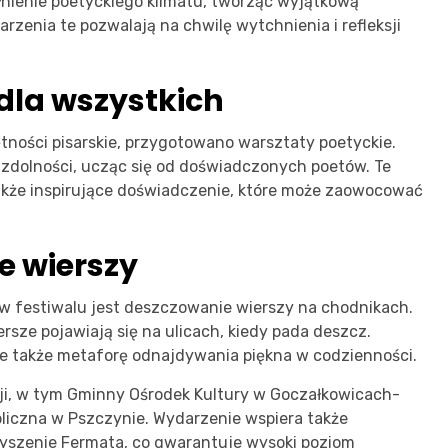
łnienie poetyckiego klimatu, tworząc wyjątkową
zenia te pozwalają na chwilę wytchnienia i refleksji
dla wszystkich
ętności pisarskie, przygotowano warsztaty poetyckie.
 zdolności, ucząc się od doświadczonych poetów. Te
 także inspirujące doświadczenie, które może zaowocować
e wierszy
 festiwalu jest deszczowanie wierszy na chodnikach.
rsze pojawiają się na ulicach, kiedy pada deszcz.
 ale także metaforę odnajdywania piękna w codzienności.
cji, w tym Gminny Ośrodek Kultury w Goczałkowicach-
bliczna w Pszczynie. Wydarzenie wspiera także
yszenie Fermata, co gwarantuje wysoki poziom