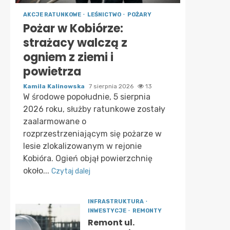
AKCJE RATUNKOWE
LEŚNICTWO
POŻARY
Pożar w Kobiórze:
strażacy walczą z
ogniem z ziemi i
powietrza
Kamila Kalinowska
7 sierpnia 2026
13
W środowe popołudnie, 5 sierpnia
2026 roku, służby ratunkowe zostały
zaalarmowane o
rozprzestrzeniającym się pożarze w
lesie zlokalizowanym w rejonie
Kobióra. Ogień objął powierzchnię
około...
Czytaj dalej
INFRASTRUKTURA
INWESTYCJE
REMONTY
Remont ul.