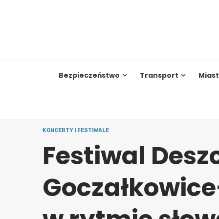
Skip
to
content
Bezpieczeństwo
Transport
Mias
KONCERTY I FESTIWALE
Festiwal Desz
Goczałkowice-