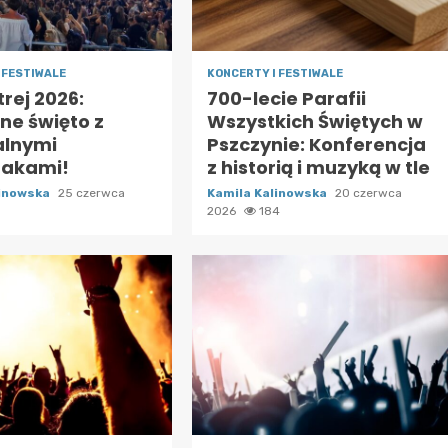
 FESTIWALE
KONCERTY I FESTIWALE
trej 2026:
700-lecie Parafii
ne święto z
Wszystkich Świętych w
alnymi
Pszczynie: Konferencja
akami!
z historią i muzyką w tle
linowska
25 czerwca
Kamila Kalinowska
20 czerwca
5
2026
184