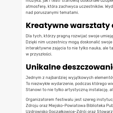
muzyka, jak i teatr stanowią doskonałe uzupe
atmosferę, która zachwyca uczestników. Wydar
nad poruszanymi tematami.
Kreatywne warsztaty 
Dla tych, którzy pragną rozwijać swoje umiej
Dzięki nim uczestnicy mogą doskonalić swoje
interaktywne zajęcia to nie tylko nauka, ale
w przyszłości.
Unikalne deszczowani
Jednym z najbardziej wyjątkowych elementów
To niezwykłe wydarzenie, podczas którego wie
Stanowi to nie tylko artystyczną instalację,
Organizatorem festiwalu jest szereg instytu
Zdroju oraz Miejsko-Powiatowa Biblioteka Pu
Uzdrowisko Goczałkowice-Zdrój oraz Stowarz