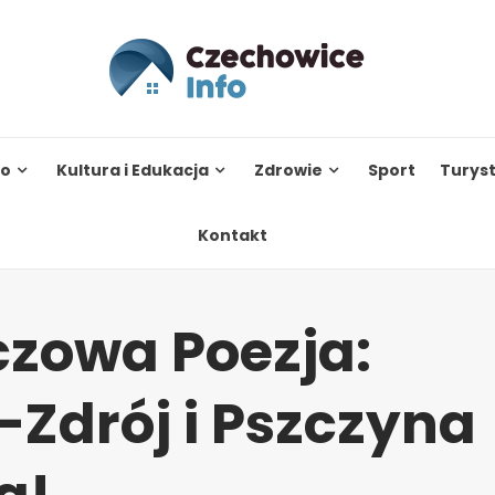
to
Kultura i Edukacja
Zdrowie
Sport
Turys
Kontakt
czowa Poezja:
Zdrój i Pszczyna