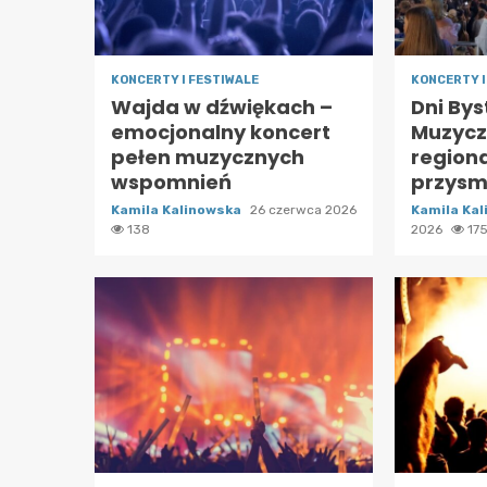
KONCERTY I FESTIWALE
KONCERTY I
Wajda w dźwiękach –
Dni Bys
emocjonalny koncert
Muzycz
pełen muzycznych
region
wspomnień
przysm
Kamila Kalinowska
26 czerwca 2026
Kamila Ka
138
2026
17