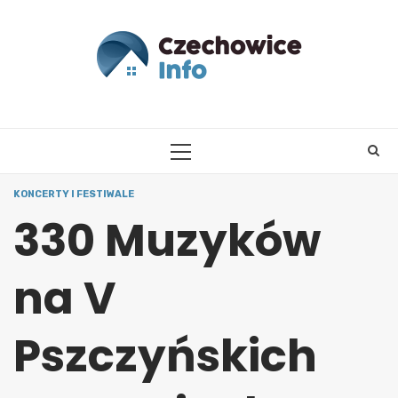
Skip
to
content
PRIMARY
MENU
KONCERTY I FESTIWALE
330 Muzyków
na V
Pszczyńskich