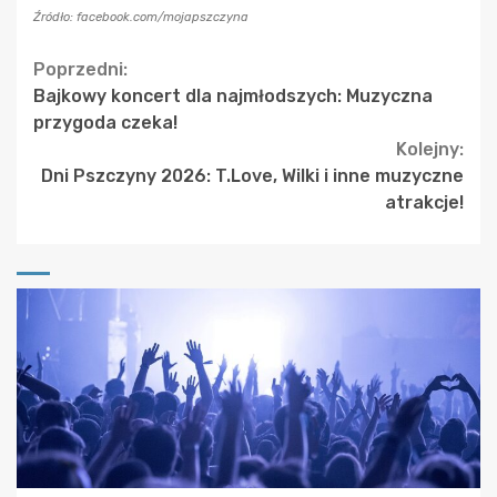
Źródło: facebook.com/mojapszczyna
Continue
Poprzedni:
Bajkowy koncert dla najmłodszych: Muzyczna
Reading
przygoda czeka!
Kolejny:
Dni Pszczyny 2026: T.Love, Wilki i inne muzyczne
atrakcje!