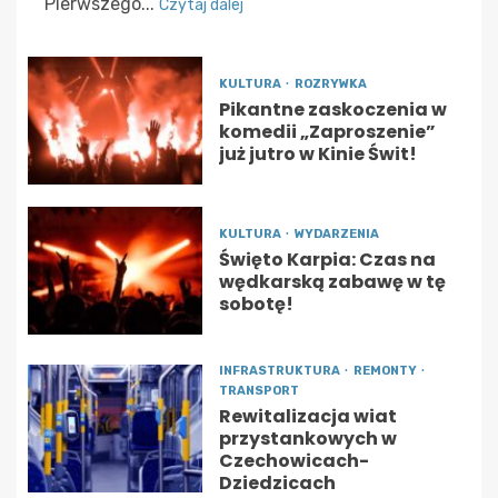
Pierwszego...
Czytaj dalej
KULTURA
ROZRYWKA
Pikantne zaskoczenia w
komedii „Zaproszenie”
już jutro w Kinie Świt!
KULTURA
WYDARZENIA
Święto Karpia: Czas na
wędkarską zabawę w tę
sobotę!
INFRASTRUKTURA
REMONTY
TRANSPORT
Rewitalizacja wiat
przystankowych w
Czechowicach-
Dziedzicach