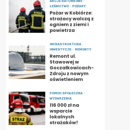
AKCJE RATUNKOWE
LEŚNICTWO
POŻARY
Pożar w Kobiórze:
strażacy walczą z
ogniem z ziemi i
powietrza
INFRASTRUKTURA
INWESTYCJE
REMONTY
Remont ul.
Stawowej w
Goczałkowicach-
Zdroju z nowym
oświetleniem
POMOC SPOŁECZNA
WYDARZENIA
116 000 zł na
wsparcie
lokalnych
strażaków!