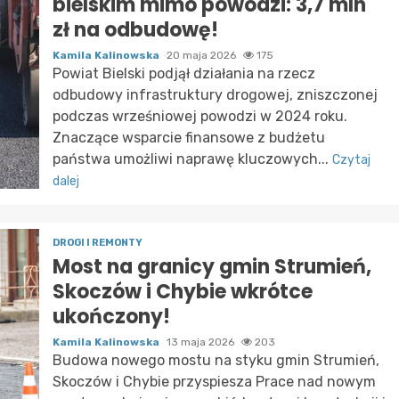
bielskim mimo powodzi: 3,7 mln
zł na odbudowę!
Kamila Kalinowska
20 maja 2026
175
Powiat Bielski podjął działania na rzecz
odbudowy infrastruktury drogowej, zniszczonej
podczas wrześniowej powodzi w 2024 roku.
Znaczące wsparcie finansowe z budżetu
państwa umożliwi naprawę kluczowych...
Czytaj
dalej
DROGI I REMONTY
Most na granicy gmin Strumień,
Skoczów i Chybie wkrótce
ukończony!
Kamila Kalinowska
13 maja 2026
203
Budowa nowego mostu na styku gmin Strumień,
Skoczów i Chybie przyspiesza Prace nad nowym