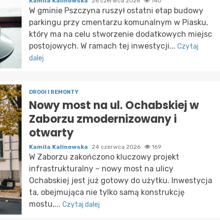
Kamila Kalinowska
26 czerwca 2026
140
W gminie Pszczyna ruszył ostatni etap budowy
parkingu przy cmentarzu komunalnym w Piasku,
który ma na celu stworzenie dodatkowych miejsc
postojowych. W ramach tej inwestycji...
Czytaj
dalej
DROGI I REMONTY
Nowy most na ul. Ochabskiej w
Zaborzu zmodernizowany i
otwarty
Kamila Kalinowska
24 czerwca 2026
169
W Zaborzu zakończono kluczowy projekt
infrastrukturalny – nowy most na ulicy
Ochabskiej jest już gotowy do użytku. Inwestycja
ta, obejmująca nie tylko samą konstrukcję
mostu,...
Czytaj dalej