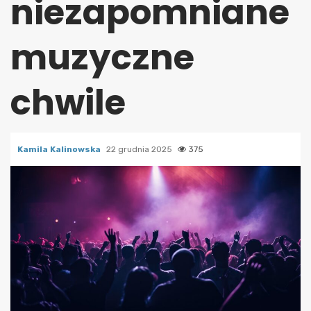
niezapomniane
muzyczne
chwile
Kamila Kalinowska
22 grudnia 2025
375