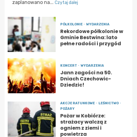
zaplanowano na...
Czytaj dalej
PÓŁKOLONIE
WYDARZENIA
Rekordowe półkolonie w
Gminie Bestwina: lato
pełne radości i przygód
KONCERT
WYDARZENIA
Jann zagości na 50.
Dniach Czechowic-
Dziedzic!
AKCJE RATUNKOWE
LEŚNICTWO
POŻARY
Pożar w Kobiórze:
strażacy walczą z
ogniem z ziemi i
powietrza