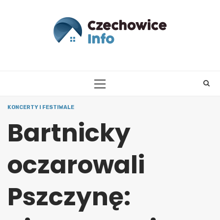
Skip
to
content
PRIMARY
MENU
KONCERTY I FESTIWALE
Bartnicky
oczarowali
Pszczynę: