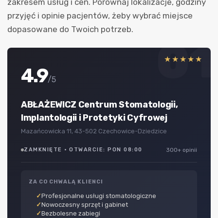
zakresem usług i cen. Porównaj lokalizacje, godziny
przyjęć i opinie pacjentów, żeby wybrać miejsce
dopasowane do Twoich potrzeb.
01
★★★★★
4.9
/5
ABŁAŻEWICZ Centrum Stomatologii,
Implantologii i Protetyki Cyfrowej
Mazańcowicka 11, 43-502 Czechowice-Dziedzice
ZAMKNIĘTE · OTWARCIE: PON 08:00
300+ opinii
ZA CO CHWALĄ KLIENCI
Profesjonalne usługi stomatologiczne
Nowoczesny sprzęt i gabinet
Bezbolesne zabiegi