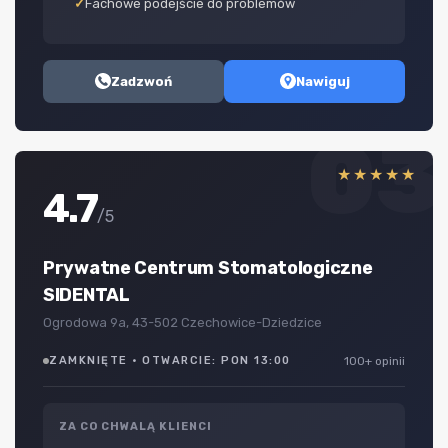
Fachowe podejście do problemów
Zadzwoń
Nawiguj
03
★★★★★
4.7
/5
Prywatne Centrum Stomatologiczne
SIDENTAL
Ogrodowa 9a, 43-502 Czechowice-Dziedzice
ZAMKNIĘTE · OTWARCIE: PON 13:00
100+ opinii
ZA CO CHWALĄ KLIENCI