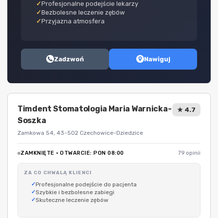
Profesjonalne podejście lekarzy
Bezbolesne leczenie zębów
Przyjazna atmosfera
Zadzwoń
Nawiguj
Timdent Stomatologia Maria Warnicka-
★ 4.7
Soszka
Zamkowa 54, 43-502 Czechowice-Dziedzice
ZAMKNIĘTE · OTWARCIE: PON 08:00
79 opinii
ZA CO CHWALĄ KLIENCI
Profesjonalne podejście do pacjenta
Szybkie i bezbolesne zabiegi
Skuteczne leczenie zębów