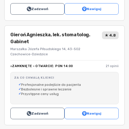
Zadzwoń
Nawiguj
Gieroń Agnieszka, lek. stomatolog.
★ 4.8
Gabinet
Marszałka Józefa Piłsudskiego 14, 43-502
Czechowice-Dziedzice
ZAMKNIĘTE · OTWARCIE: PON 14:00
21 opinii
ZA CO CHWALĄ KLIENCI
Profesjonalne podejście do pacjenta
Bezbolesne i sprawne leczenie
Przystępne ceny usług
Zadzwoń
Nawiguj