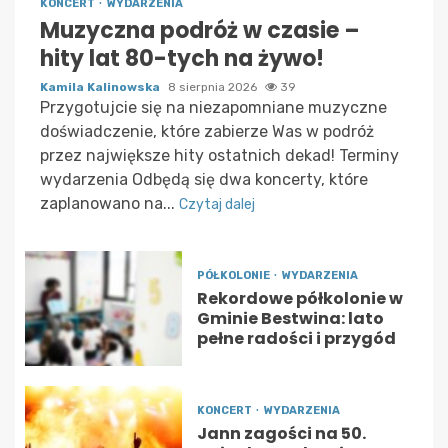
KONCERT
WYDARZENIA
Muzyczna podróż w czasie –
hity lat 80-tych na żywo!
Kamila Kalinowska
8 sierpnia 2026
39
Przygotujcie się na niezapomniane muzyczne
doświadczenie, które zabierze Was w podróż
przez największe hity ostatnich dekad! Terminy
wydarzenia Odbędą się dwa koncerty, które
zaplanowano na...
Czytaj dalej
PÓŁKOLONIE
WYDARZENIA
Rekordowe półkolonie w
Gminie Bestwina: lato
pełne radości i przygód
KONCERT
WYDARZENIA
Jann zagości na 50.