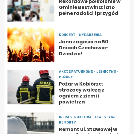
Rekordowe półkolonie w
Gminie Bestwina: lato
pełne radości i przygód
KONCERT
WYDARZENIA
Jann zagości na 50.
Dniach Czechowic-
Dziedzic!
AKCJE RATUNKOWE
LEŚNICTWO
POŻARY
Pożar w Kobiórze:
strażacy walczą z
ogniem z ziemi i
powietrza
INFRASTRUKTURA
INWESTYCJE
REMONTY
Remont ul. Stawowej w