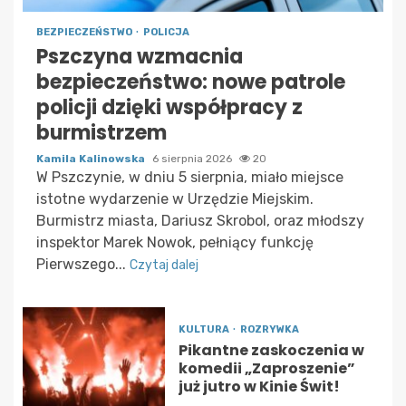
BEZPIECZEŃSTWO
POLICJA
Pszczyna wzmacnia
bezpieczeństwo: nowe patrole
policji dzięki współpracy z
burmistrzem
Kamila Kalinowska
6 sierpnia 2026
20
W Pszczynie, w dniu 5 sierpnia, miało miejsce
istotne wydarzenie w Urzędzie Miejskim.
Burmistrz miasta, Dariusz Skrobol, oraz młodszy
inspektor Marek Nowok, pełniący funkcję
Pierwszego...
Czytaj dalej
KULTURA
ROZRYWKA
Pikantne zaskoczenia w
komedii „Zaproszenie”
już jutro w Kinie Świt!