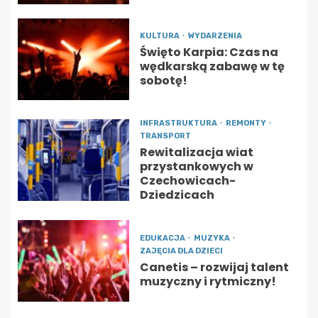
KULTURA
WYDARZENIA
Święto Karpia: Czas na
wędkarską zabawę w tę
sobotę!
INFRASTRUKTURA
REMONTY
TRANSPORT
Rewitalizacja wiat
przystankowych w
Czechowicach-
Dziedzicach
EDUKACJA
MUZYKA
ZAJĘCIA DLA DZIECI
Canetis – rozwijaj talent
muzyczny i rytmiczny!