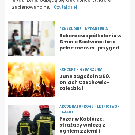
zaplanowano na...
Czytaj dalej
PÓŁKOLONIE
WYDARZENIA
Rekordowe półkolonie w
Gminie Bestwina: lato
pełne radości i przygód
KONCERT
WYDARZENIA
Jann zagości na 50.
Dniach Czechowic-
Dziedzic!
AKCJE RATUNKOWE
LEŚNICTWO
POŻARY
Pożar w Kobiórze:
strażacy walczą z
ogniem z ziemi i