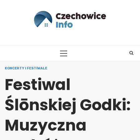
Skip
to
content
PRIMARY
MENU
KONCERTY I FESTIWALE
Festiwal
Ślōnskiej Godki:
Muzyczna