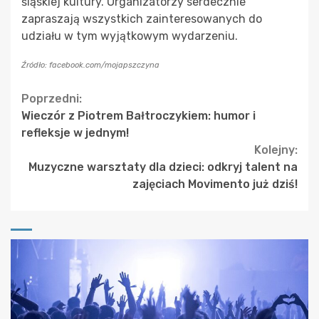
śląskiej kultury. Organizatorzy serdecznie
zapraszają wszystkich zainteresowanych do
udziału w tym wyjątkowym wydarzeniu.
Źródło: facebook.com/mojapszczyna
Continue
Poprzedni:
Wieczór z Piotrem Bałtroczykiem: humor i
Reading
refleksje w jednym!
Kolejny:
Muzyczne warsztaty dla dzieci: odkryj talent na
zajęciach Movimento już dziś!