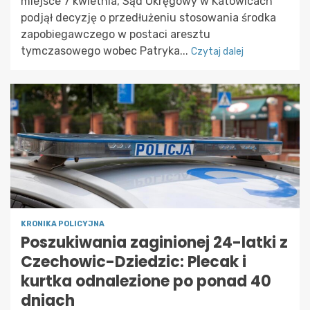
miejsce 7 kwietnia, Sąd Okręgowy w Katowicach
podjął decyzję o przedłużeniu stosowania środka
zapobiegawczego w postaci aresztu
tymczasowego wobec Patryka...
Czytaj dalej
KRONIKA POLICYJNA
Poszukiwania zaginionej 24-latki z
Czechowic-Dziedzic: Plecak i
kurtka odnalezione po ponad 40
dniach