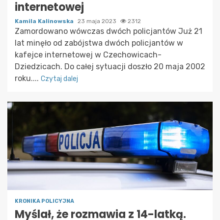
internetowej
Kamila Kalinowska
23 maja 2023
2312
Zamordowano wówczas dwóch policjantów Już 21
lat minęło od zabójstwa dwóch policjantów w
kafejce internetowej w Czechowicach-
Dziedzicach. Do całej sytuacji doszło 20 maja 2002
roku....
Czytaj dalej
KRONIKA POLICYJNA
Myślał, że rozmawia z 14-latką.