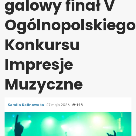
galowy finał V
Ogólnopolskiego
Konkursu
Impresje
Muzyczne
Kamila Kalinowska
27 maja 2026
148