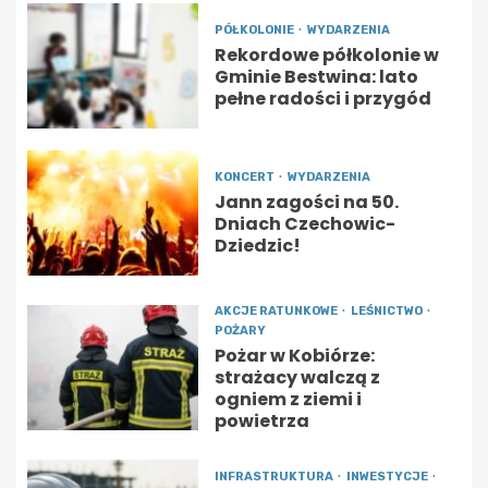
PÓŁKOLONIE
WYDARZENIA
Rekordowe półkolonie w
Gminie Bestwina: lato
pełne radości i przygód
KONCERT
WYDARZENIA
Jann zagości na 50.
Dniach Czechowic-
Dziedzic!
AKCJE RATUNKOWE
LEŚNICTWO
POŻARY
Pożar w Kobiórze:
strażacy walczą z
ogniem z ziemi i
powietrza
INFRASTRUKTURA
INWESTYCJE