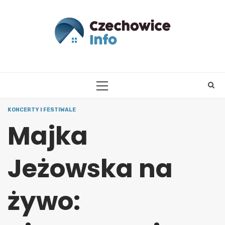
Skip
to
content
PRIMARY
MENU
KONCERTY I FESTIWALE
Majka
Jeżowska na
żywo: