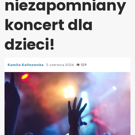
niezapomniany
koncert dla
dzieci!
Kamila Kalinowska
5 czerwca 2026
129