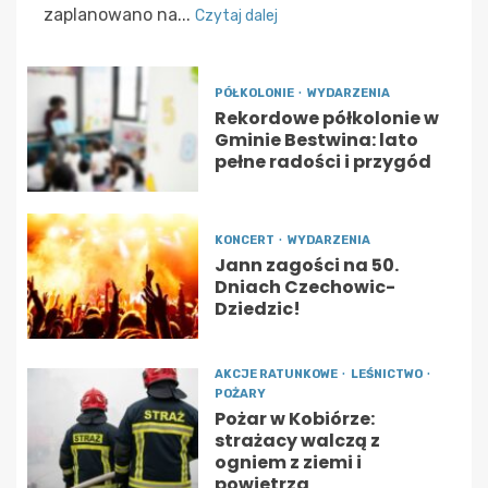
zaplanowano na...
Czytaj dalej
PÓŁKOLONIE
WYDARZENIA
Rekordowe półkolonie w
Gminie Bestwina: lato
pełne radości i przygód
KONCERT
WYDARZENIA
Jann zagości na 50.
Dniach Czechowic-
Dziedzic!
AKCJE RATUNKOWE
LEŚNICTWO
POŻARY
Pożar w Kobiórze:
strażacy walczą z
ogniem z ziemi i
powietrza