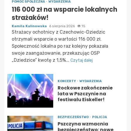
POMOC SPOŁECZNA
WYDARZENIA
116 000 zł na wsparcie lokalnych
strażaków!
Kamila Kalinowska
6 sierpnia 2026
15
Strażacy ochotnicy z Czechowic-Dziedzic
otrzymali wsparcie o wartości 116 000 zł.
Społeczność lokalna po raz kolejny pokazała
swoje zaangażowanie, przekazując OSP
„Dziedzice” kwotę z 1,5%...
Czytaj dalej
KONCERTY
WYDARZENIA
Rockowe zakończenie
lata w Pszczynie na
festiwalu Eiskeller!
BEZPIECZEŃSTWO
POLICJA
Pszczyna wzmacnia
bezpieczeństwo: nowe