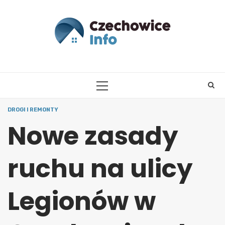
Skip
to
content
PRIMARY
MENU
DROGI I REMONTY
Nowe zasady
ruchu na ulicy
Legionów w