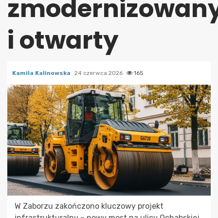
zmodernizowan
i otwarty
Kamila Kalinowska
24 czerwca 2026
165
W Zaborzu zakończono kluczowy projekt
infrastrukturalny – nowy most na ulicy Ochabskiej