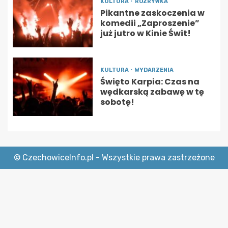
KULTURA
ROZRYWKA
Pikantne zaskoczenia w
komedii „Zaproszenie”
już jutro w Kinie Świt!
KULTURA
WYDARZENIA
Święto Karpia: Czas na
wędkarską zabawę w tę
sobotę!
© CzechowiceInfo.pl - Wszystkie prawa zastrzeżone