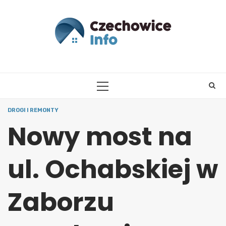
Skip
to
content
PRIMARY
MENU
DROGI I REMONTY
Nowy most na
ul. Ochabskiej w
Zaborzu