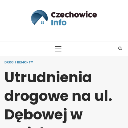
Skip
to
content
PRIMARY
MENU
DROGI I REMONTY
Utrudnienia
drogowe na ul.
Dębowej w