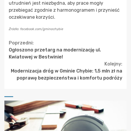
utrudnień jest niezbędna, aby prace mogły
przebiegać zgodnie z harmonogramem i przynieść
oczekiwane korzyści.
Źródło: facebook.com/gminachybie
Continue
Poprzedni:
Ogłoszono przetarg na modernizację ul.
Reading
Kwiatowej w Bestwinie!
Kolejny:
Modernizacja dróg w Gminie Chybie: 1,5 mln zł na
poprawę bezpieczeństwa i komfortu podróży