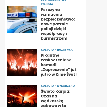
POLICJA
Pszczyna
wzmacnia
bezpieczeństwo:
nowe patrole
policji dzięki
współpracy z
burmistrzem
KULTURA
ROZRYWKA
Pikantne
zaskoczenia w
komedii
„Zaproszenie” już
jutro w Kinie Świt!
KULTURA
WYDARZENIA
Święto Karpia:
Czas na
wędkarską
zabawę w tę