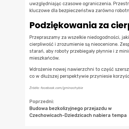
uwzględniając czasowe ograniczenia. Przestr
kluczowe dla bezpieczeństwa zarówno robotni
Podziękowania za cier
Przepraszamy za wszelkie niedogodności, ja
cierpliwość i zrozumienie są nieocenione. Ze
starań, aby roboty przebiegały płynnie i z m
mieszkańców.
Wdrożenie nowej nawierzchni to część szersz
co w dłuższej perspektywie przyniesie korzy
Źródło: facebook.com/gminachybie
Continue
Poprzedni:
Budowa bezkolizyjnego przejazdu w
Reading
Czechowicach-Dziedzicach nabiera tempa