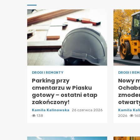
DROGI I REMONTY
DROGI I RE
Parking przy
Nowy m
cmentarzu w Piasku
Ochabs
gotowy – ostatni etap
zmoder
zakończony!
otwart
Kamila Kalinowska
26 czerwca 2026
Kamila Ka
138
2026
16