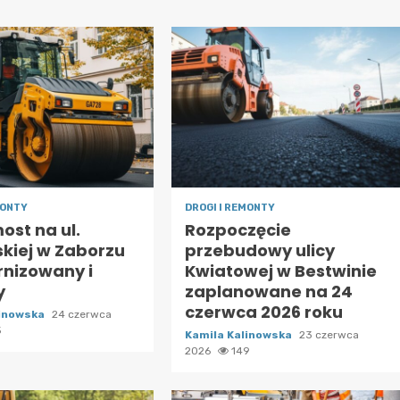
MONTY
DROGI I REMONTY
ost na ul.
Rozpoczęcie
kiej w Zaborzu
przebudowy ulicy
nizowany i
Kwiatowej w Bestwinie
y
zaplanowane na 24
czerwca 2026 roku
linowska
24 czerwca
5
Kamila Kalinowska
23 czerwca
2026
149