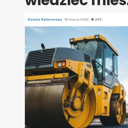
wiedzieć mie
Kamila Kalinowska
18 marca 2026
293