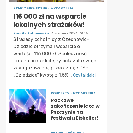
POMOC SPOŁECZNA
WYDARZENIA
116 000 zł na wsparcie
lokalnych strażaków!
Kamila Kalinowska
6 sierpnia 2026
15
Strażacy ochotnicy z Czechowic-
Dziedzic otrzymali wsparcie o
wartości 116 000 zł. Społeczność
lokalna po raz kolejny pokazała swoje
zaangażowanie, przekazując OSP
„Dziedzice” kwotę z 1,5%...
Czytaj dalej
KONCERTY
WYDARZENIA
Rockowe
zakończenie lata w
Pszczynie na
festiwalu Eiskeller!
BEZPIECZEŃSTWO